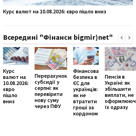
Курс валют на 10.08.2026: євро пішло вниз
Всередині "Фінанси bigmir)net"
Курс
Фінансова
Перерахунок
Пенсія в
валют на
безпека в
субсидії у
Україні: як
10.08.2026:
ЄС для
серпні: як
збільшити
євро
українців:
перевірити
виплати, не
пішло
як не
нову суму
оформлююч
вниз
втратити
через ПФУ
їх одразу
гроші за
кордоном