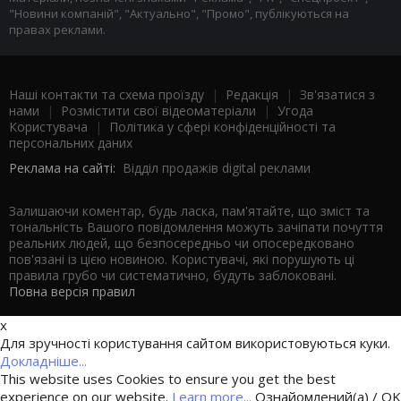
"Новини компаній", "Актуально", "Промо", публікуються на
правах реклами.
Наші контакти та схема проїзду
|
Редакція
|
Зв'язатися з
нами
|
Розмістити свої відеоматеріали
|
Угода
Користувача
|
Політика у сфері конфіденційності та
персональних даних
Реклама на сайті:
Відділ продажів digital реклами
Залишаючи коментар, будь ласка, пам'ятайте, що зміст та
тональність Вашого повідомлення можуть зачіпати почуття
реальних людей, що безпосередньо чи опосередковано
пов'язані із цією новиною. Користувачі, які порушують ці
правила грубо чи систематично, будуть заблоковані.
Повна версія правил
x
Для зручності користування сайтом використовуються куки.
Докладніше...
This website uses Cookies to ensure you get the best
experience on our website.
Learn more...
Ознайомлений(а) / OK