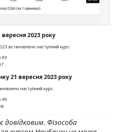
 вересня 2023 року
2023 встановлено наступний курс:
6.93
57
ку 21 вересня 2023 року
ановлено наступний курс:
8.40
38
є довідковим. Фізособа
за курсом Нацбанку не може.