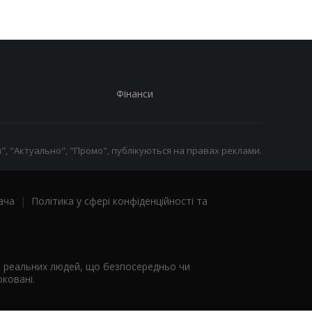
Фінанси
", "Актуально", "Промо", публікуються на правах реклами.
ача
|
Політика у сфері конфіденційності та
я реальних людей, що безпосередньо чи
ковані.