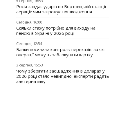
5 серпня, 16:53
Росія завдає ударів по Бортницькій станції
аерації: чим загрожує пошкодження
Сегодня, 16:00
Скільки стажу потрібно для виходу на
пенсію в Україні у 2026 році
Сегодня, 12:54
Банки посилили контроль переказів: за які
операції можуть заблокувати картку
3 серпня, 15:53
Чому зберігати заощадження в доларах у
2026 році стало невигідно: експерти радять
альтернативу