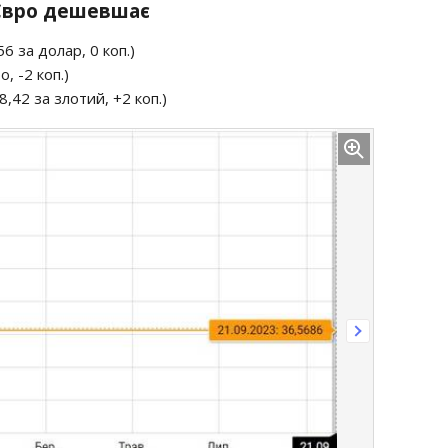
: Євро дешевшає
6 за долар, 0 коп.)
, -2 коп.)
8,42 за злотий, +2 коп.)