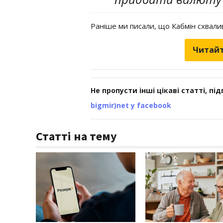
Раніше ми писали, що Кабмін схвал
Читайт
Не пропусти інші цікаві статті, пі
bigmir)net у facebook
Статті на тему