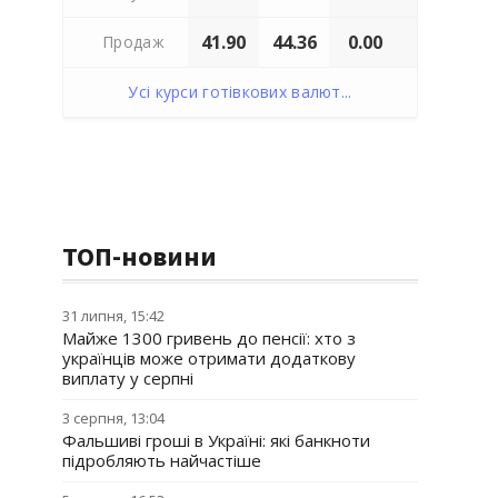
41.90
44.36
0.00
Продаж
Усі курси готівкових валют...
ТОП-новини
31 липня, 15:42
Майже 1300 гривень до пенсії: хто з
українців може отримати додаткову
виплату у серпні
3 серпня, 13:04
Фальшиві гроші в Україні: які банкноти
підробляють найчастіше