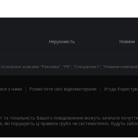
Нерухомість
Новини
 позначені знаками "Реклама", "PR", "Спецпроект", "Новини компаній
ися з нами
|
Розмістити свої відеоматеріали
|
Угода Користув
ст та тональність Вашого повідомлення можуть зачіпати почутт
і, які порушують ці правила грубо чи систематично, будуть забло