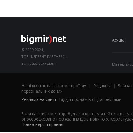
Афіша
© 2000-2024,
ТОВ "КЕПРЕЙТ ПАРТНЕРС".
Всі права захищені.
Матеріали,
Наші контакти та схема проїзду
|
Редакція
|
Зв'язат
персональних даних
Реклама на сайті:
Відділ продажів digital реклами
Залишаючи коментар, будь ласка, пам'ятайте, що змі
опосередковано пов'язані із цією новиною. Користувач
Повна версія правил