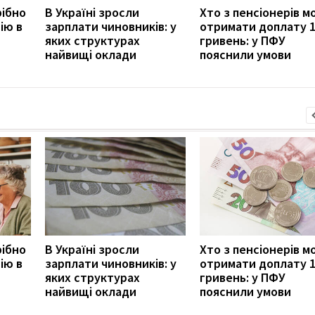
рібно
В Україні зросли
Хто з пенсіонерів 
ію в
зарплати чиновників: у
отримати доплату 
яких структурах
гривень: у ПФУ
найвищі оклади
пояснили умови
рібно
В Україні зросли
Хто з пенсіонерів 
ію в
зарплати чиновників: у
отримати доплату 
яких структурах
гривень: у ПФУ
найвищі оклади
пояснили умови