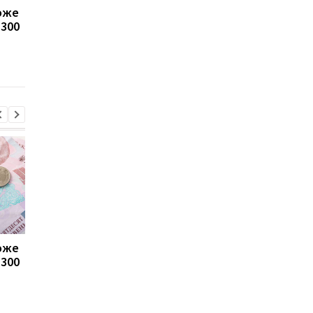
може
Пенсії для українців у
Банки посилили
1300
Польщі: хто може
контроль переказів: 
отримувати виплати
які операції можуть
заблокувати картку
може
Пенсії для українців у
Банки посилили
1300
Польщі: хто може
контроль переказів: 
отримувати виплати
які операції можуть
заблокувати картку