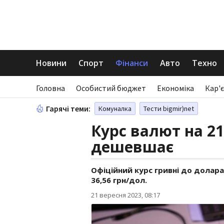
Новини
Спорт
Фінанси
Авто
Техно
Головна
Особистий бюджет
Економіка
Кар'є
Гарячі теми:
Комуналка
Тести bigmir)net
Курс валют на 21
дешевшає
Офіційний курс гривні до долара
36,56 грн/дол.
21 вересня 2023, 08:17