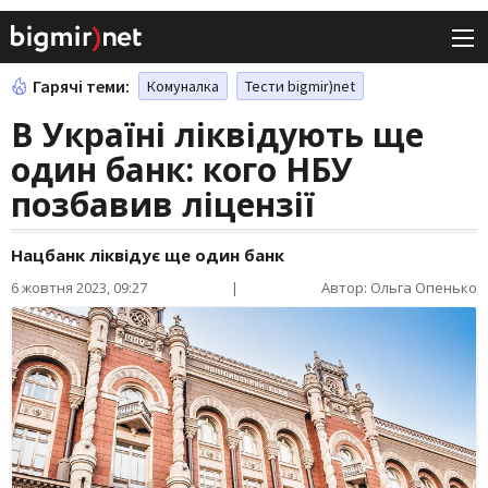
Гарячі теми:
Комуналка
Тести bigmir)net
В Україні ліквідують ще
один банк: кого НБУ
позбавив ліцензії
Нацбанк ліквідує ще один банк
6 жовтня 2023, 09:27
|
Автор: Ольга Опенько