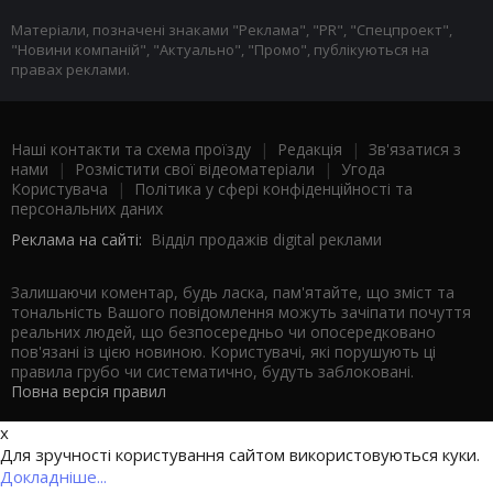
Матеріали, позначені знаками "Реклама", "PR", "Спецпроект",
"Новини компаній", "Актуально", "Промо", публікуються на
правах реклами.
Наші контакти та схема проїзду
|
Редакція
|
Зв'язатися з
нами
|
Розмістити свої відеоматеріали
|
Угода
Користувача
|
Політика у сфері конфіденційності та
персональних даних
Реклама на сайті:
Відділ продажів digital реклами
Залишаючи коментар, будь ласка, пам'ятайте, що зміст та
тональність Вашого повідомлення можуть зачіпати почуття
реальних людей, що безпосередньо чи опосередковано
пов'язані із цією новиною. Користувачі, які порушують ці
правила грубо чи систематично, будуть заблоковані.
Повна версія правил
x
Для зручності користування сайтом використовуються куки.
Докладніше...