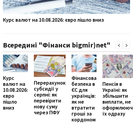
Курс валют на 10.08.2026: євро пішло вниз
Всередині "Фінанси bigmir)net"
Курс
Фінансова
Перерахунок
Пенсія в
валют на
безпека в
субсидії у
Україні: як
10.08.2026:
ЄС для
серпні: як
збільшити
євро
українців:
перевірити
виплати, не
пішло
як не
нову суму
оформлююч
вниз
втратити
через ПФУ
їх одразу
гроші за
кордоном