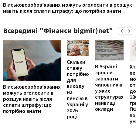
Військовозобов’язаних можуть оголосити в розшук
навіть після сплати штрафу: що потрібно знати
Всередині "Фінанси bigmir)net"
Скільки
В Україні
Хт
стажу
зросли
пе
потрібно
зарплати
м
для
чиновників:
от
виходу
Військовозобов’язаних
у яких
до
на
можуть оголосити в
структурах
13
пенсію в
розшук навіть після
найвищі
гр
Україні у
сплати штрафу: що
оклади
П
2026
потрібно знати
по
році
ум