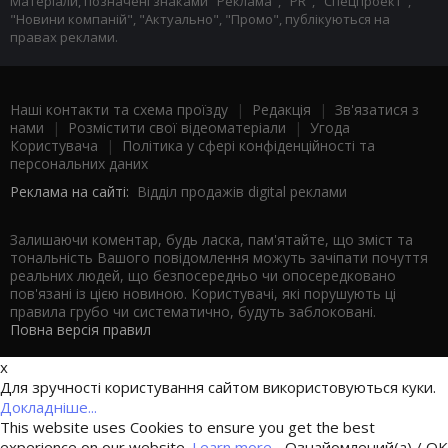
Матеріали, позначені знаками "Реклама", "PR", "Спецпроект",
"Новини компаній", "Актуально", "Промо", публікуються на
правах реклами.
Наші контакти та схема проїзду
|
Редакція
|
Зв'язатися з
нами
|
Розмістити свої відеоматеріали
|
Угода
Користувача
|
Політика у сфері конфіденційності та
персональних даних
Реклама на сайті:
Відділ продажів digital реклами
Залишаючи коментар, будь ласка, пам'ятайте, що зміст та
тональність Вашого повідомлення можуть зачіпати почуття
реальних людей, що безпосередньо чи опосередковано
пов'язані із цією новиною. Користувачі, які порушують ці
правила грубо чи систематично, будуть заблоковані.
Повна версія правил
x
Для зручності користування сайтом використовуються куки.
Докладніше...
This website uses Cookies to ensure you get the best
experience on our website.
Learn more...
Ознайомлений(а) / OK