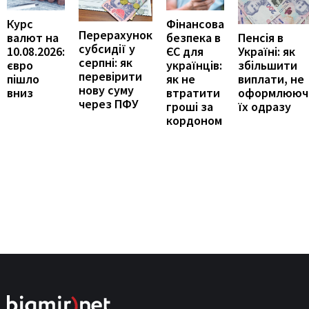
Курс
Фінансова
Перерахунок
Пенсія в
валют на
безпека в
субсидії у
Україні: як
10.08.2026:
ЄС для
серпні: як
збільшити
євро
українців:
перевірити
виплати, не
пішло
як не
нову суму
оформлююч
вниз
втратити
через ПФУ
їх одразу
гроші за
кордоном