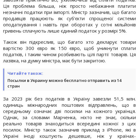
Ця проблема більша, ніж просто небажання платити
незначні податки при імпорті. Міністр зазначив, що багато
продавців працюють як суб'єкти спрощеної системи
оподаткування і навіть при оборотах у сотні мільйонів
гривень сплачують лише єдиний податок у розмірі 5%.
Також він підкреслив, що багато хто декларує товари
вартістю 300 євро як 150 євро, щоб уникнути сплати
податків, і таким чином розбивають цілі партії товарів. Ця
лазівка, на думку міністра, має бути закритою.
Читайте також:
Посылки в Украину можно бесплатно отправить из 14
стран
За 2023 рік без податків в Україну завезли 51,5 млн.
одиниць міжнародних поштових відправлень, що в
середньому означає дві посилки на кожного українця.
Однак, за словами Марченка, ніхто не знає, скільки
реально товарів знаходиться всередині кожної з цих
посилок. Міністр також зазначив приклад з iPhone, які в
Україні іноді коштують дешевше, ніж у країнах-