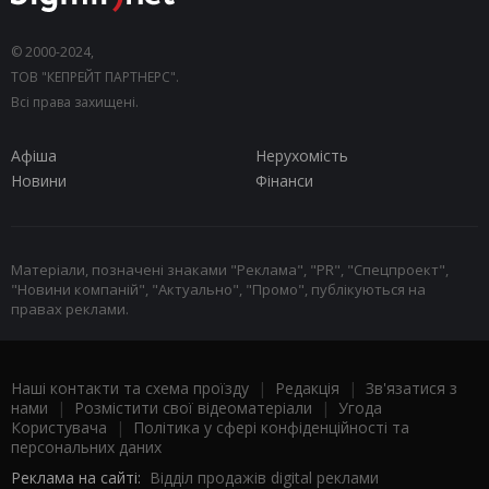
© 2000-2024,
ТОВ "КЕПРЕЙТ ПАРТНЕРС".
Всі права захищені.
Афіша
Нерухомість
Новини
Фінанси
Матеріали, позначені знаками "Реклама", "PR", "Спецпроект",
"Новини компаній", "Актуально", "Промо", публікуються на
правах реклами.
Наші контакти та схема проїзду
|
Редакція
|
Зв'язатися з
нами
|
Розмістити свої відеоматеріали
|
Угода
Користувача
|
Політика у сфері конфіденційності та
персональних даних
Реклама на сайті:
Відділ продажів digital реклами