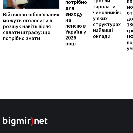
зросли
пе
потрібно
зарплати
м
для
чиновників:
от
виходу
Військовозобов’язаних
у яких
до
на
можуть оголосити в
структурах
13
пенсію в
розшук навіть після
найвищі
гр
Україні у
сплати штрафу: що
оклади
П
2026
потрібно знати
по
році
ум