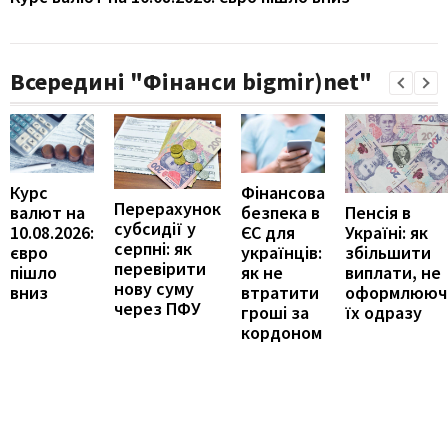
Всередині "Фінанси bigmir)net"
Курс
Фінансова
Перерахунок
Пенсія в
валют на
безпека в
субсидії у
Україні: як
10.08.2026:
ЄС для
серпні: як
збільшити
євро
українців:
перевірити
виплати, не
пішло
як не
нову суму
оформлююч
вниз
втратити
через ПФУ
їх одразу
гроші за
кордоном