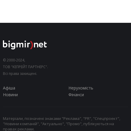
© 2000-2024,
ТОВ "КЕПРЕЙТ ПАРТНЕРС".
Всі права захищені.
Афіша
Нерухомість
Новини
Фінанси
Матеріали, позначені знаками "Реклама", "PR", "Спецпроект",
"Новини компаній", "Актуально", "Промо", публікуються на
правах реклами.