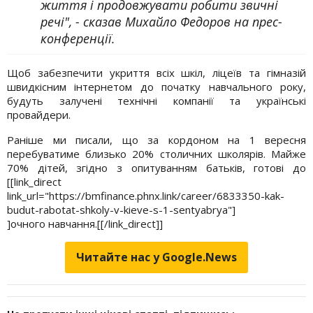
життя і продовжувати робити звичні
речі", - сказав Михайло Федоров на прес-
конференції.
Щоб забезпечити укриття всіх шкіл, ліцеїв та гімназій
швидкісним інтернетом до початку навчального року,
будуть залучені технічні компанії та українські
провайдери.
Раніше ми писали, що за кордоном на 1 вересня
перебуватиме близько 20% столичних школярів. Майже
70% дітей, згідно з опитуванням батьків, готові до
[[link_direct
link_url="https://bmfinance.phnx.link/career/6833350-kak-
budut-rabotat-shkoly-v-kieve-s-1-sentyabrya"]
]очного навчання.[[/link_direct]]
Читайте нас у Google.News