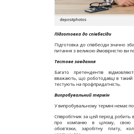
depositphotos
Підготовка до співбесіди
Підготовка до співбесіди значно зб
питання з великою ймовірністю ви по
Тестове завдання
Багато претендентів відмовляю
вважають, що роботодавці в такий с
тестують на профпридатність.
Випробувальний термін
У випробувальному терміні немає по
Співробітник за цей період робить 
про компанію в цілому, свою 
обов'язки, заробітну плату, кол