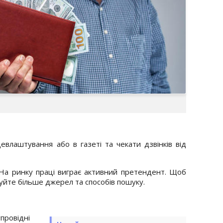
евлаштування або в газеті та чекати дзвінків від
 На ринку праці виграє активний претендент. Щоб
йте більше джерел та способів пошуку.
ровідні