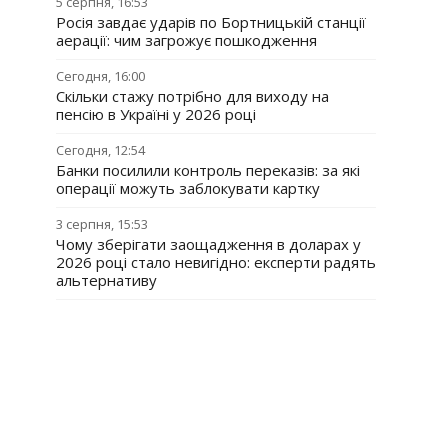
5 серпня, 16:53
Росія завдає ударів по Бортницькій станції
аерації: чим загрожує пошкодження
Сегодня, 16:00
Скільки стажу потрібно для виходу на
пенсію в Україні у 2026 році
Сегодня, 12:54
Банки посилили контроль переказів: за які
операції можуть заблокувати картку
3 серпня, 15:53
Чому зберігати заощадження в доларах у
2026 році стало невигідно: експерти радять
альтернативу