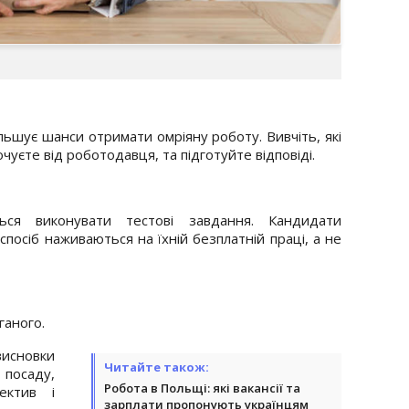
ільшує шанси отримати омріяну роботу. Вивчіть, які
чуєте від роботодавця, та підготуйте відповіді.
ться виконувати тестові завдання. Кандидати
посіб наживаються на їхній безплатній праці, а не
ганого.
висновки
Читайте також:
посаду,
Робота в Польщі: які вакансії та
ектив і
зарплати пропонують українцям