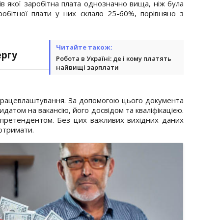
ів якої заробітна плата однозначно вища, ніж була
робітної плати у них склало 25-60%, порівняно з
Читайте також:
ергу
Робота в Україні: де і кому платять
найвищі зарплати
працевлаштування. За допомогою цього документа
датом на вакансію, його досвідом та кваліфікацією.
з претендентом. Без цих важливих вихідних даних
 отримати.