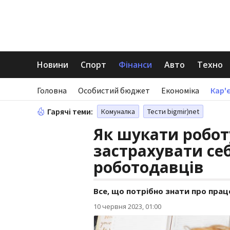
Новини
Спорт
Фінанси
Авто
Техно
Головна
Особистий бюджет
Економіка
Кар'є
Гарячі теми:
Комуналка
Тести bigmir)net
Як шукати роботу
застрахувати се
роботодавців
Все, що потрібно знати про прац
10 червня 2023, 01:00