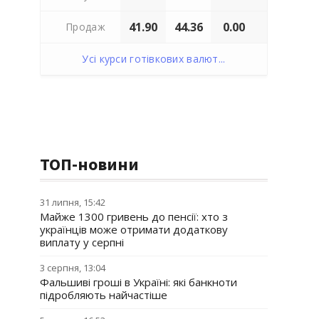
41.90
44.36
0.00
Продаж
Усі курси готівкових валют...
ТОП-новини
31 липня, 15:42
Майже 1300 гривень до пенсії: хто з
українців може отримати додаткову
виплату у серпні
3 серпня, 13:04
Фальшиві гроші в Україні: які банкноти
підробляють найчастіше