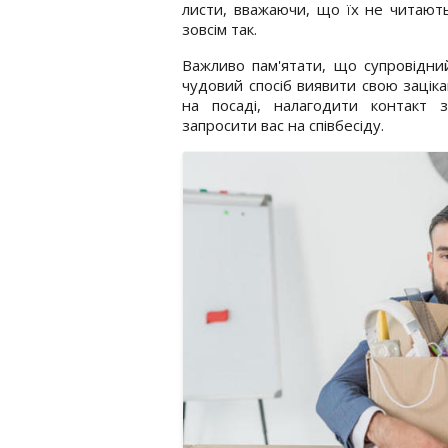
листи, вважаючи, що їх не читают
зовсім так.
Важливо пам'ятати, що супровідни
чудовий спосіб виявити свою заціка
на посаді, налагодити контакт 
запросити вас на співбесіду.