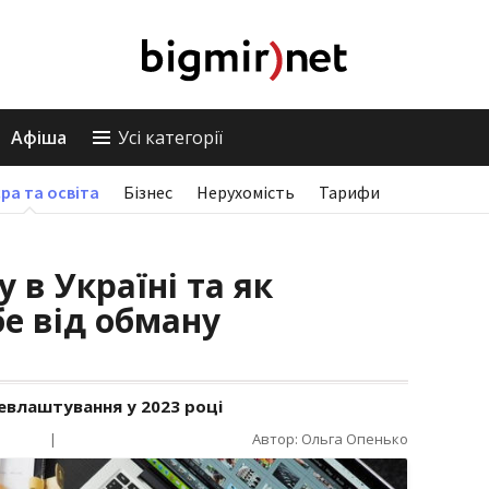
Афіша
Усі категорії
ра та освіта
Бізнес
Нерухомість
Тарифи
 в Україні та як
бе від обману
евлаштування у 2023 році
|
Автор: Ольга Опенько