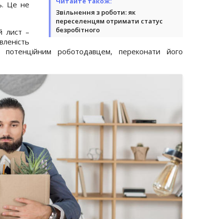
Читайте також:
ь. Це не
Звільнення з роботи: як
переселенцям отримати статус
безробітного
й лист –
вленість
з потенційним роботодавцем, переконати його