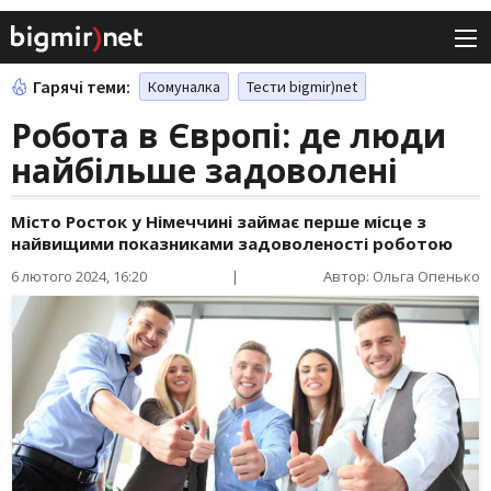
Гарячі теми:
Комуналка
Тести bigmir)net
Робота в Європі: де люди
найбільше задоволені
Місто Росток у Німеччині займає перше місце з
найвищими показниками задоволеності роботою
6 лютого 2024, 16:20
|
Автор: Ольга Опенько