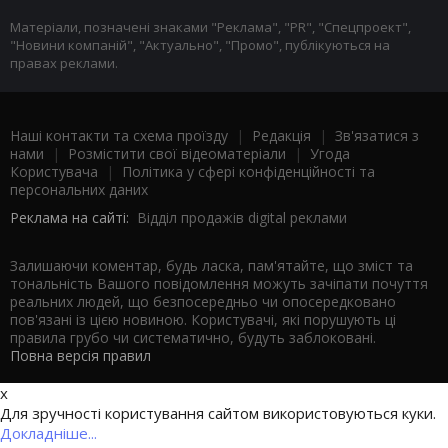
Матеріали, позначені знаками "Реклама", "PR", "Спецпроект",
"Новини компаній", "Актуально", "Промо", публікуються на
правах реклами.
Наші контакти та схема проїзду
|
Редакція
|
Зв'язатися з
нами
|
Розмістити свої відеоматеріали
|
Угода
Користувача
|
Політика у сфері конфіденційності та
персональних даних
Реклама на сайті:
Відділ продажів digital реклами
Залишаючи коментар, будь ласка, пам'ятайте, що зміст та
тональність Вашого повідомлення можуть зачіпати почуття
реальних людей, що безпосередньо чи опосередковано
пов'язані із цією новиною. Користувачі, які порушують ці
правила грубо чи систематично, будуть заблоковані.
Повна версія правил
x
Для зручності користування сайтом використовуються куки.
Докладніше...