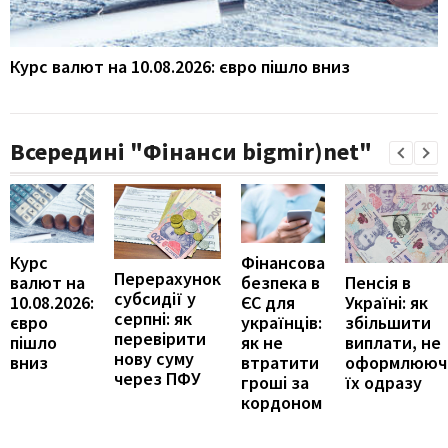
Курс валют на 10.08.2026: євро пішло вниз
Всередині "Фінанси bigmir)net"
Курс
Фінансова
Перерахунок
Пенсія в
валют на
безпека в
субсидії у
Україні: як
10.08.2026:
ЄС для
серпні: як
збільшити
євро
українців:
перевірити
виплати, не
пішло
як не
нову суму
оформлююч
вниз
втратити
через ПФУ
їх одразу
гроші за
кордоном