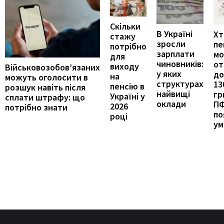
Скільки
В Україні
Хт
стажу
зросли
пе
потрібно
зарплати
м
для
чиновників:
от
виходу
Військовозобов’язаних
у яких
до
на
можуть оголосити в
структурах
13
пенсію в
розшук навіть після
найвищі
гр
Україні у
сплати штрафу: що
оклади
П
2026
потрібно знати
по
році
ум