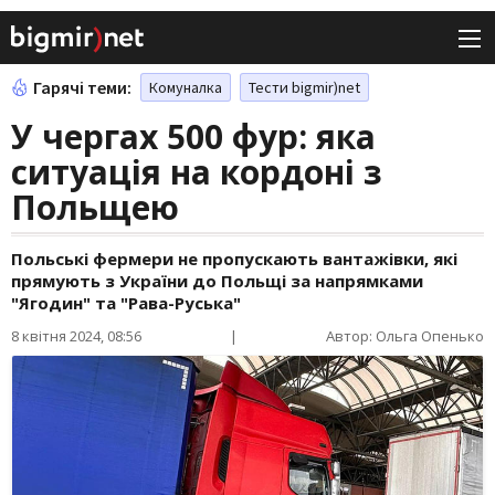
Гарячі теми:
Комуналка
Тести bigmir)net
У чергах 500 фур: яка
ситуація на кордоні з
Польщею
Польські фермери не пропускають вантажівки, які
прямують з України до Польщі за напрямками
"Ягодин" та "Рава-Руська"
8 квітня 2024, 08:56
|
Автор: Ольга Опенько