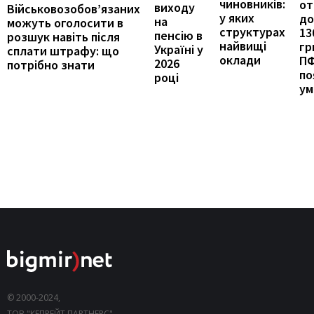
чиновників:
от
виходу
Військовозобов’язаних
у яких
до
на
можуть оголосити в
структурах
13
пенсію в
розшук навіть після
найвищі
гр
Україні у
сплати штрафу: що
оклади
П
2026
потрібно знати
по
році
ум
© 2000-2024,
ТОВ "КЕПРЕЙТ ПАРТНЕРС".