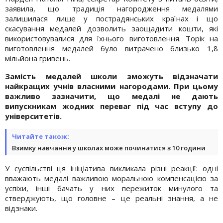
заявила, що традиція нагородження медалями
залишилася лише у пострадянських країнах і що
скасування медалей дозволить заощадити кошти, які
використовувалися для їхнього виготовлення. Торік на
виготовлення медалей було витрачено близько 1,8
мільйона гривень.
Замість медалей школи зможуть відзначати
найкращих учнів власними нагородами. При цьому
важливо зазначити, що медалі не дають
випускникам жодних переваг під час вступу до
університетів.
Читайте також:
Взимку навчання у школах може починатися з 10 години
У суспільстві ця ініціатива викликала різні реакції: одні
вважають медалі важливою моральною компенсацією за
успіхи, інші бачать у них пережиток минулого та
стверджують, що головне – це реальні знання, а не
відзнаки.