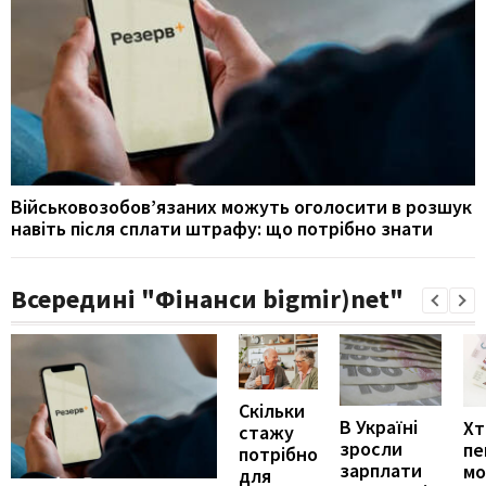
Військовозобов’язаних можуть оголосити в розшук
навіть після сплати штрафу: що потрібно знати
Всередині "Фінанси bigmir)net"
Скільки
В Україні
Хт
стажу
зросли
пе
потрібно
зарплати
м
для