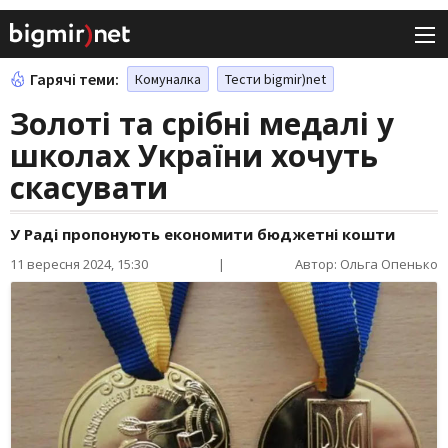
Гарячі теми:
Комуналка
Тести bigmir)net
Золоті та срібні медалі у
школах України хочуть
скасувати
У Раді пропонують економити бюджетні кошти
11 вересня 2024, 15:30
|
Автор: Ольга Опенько