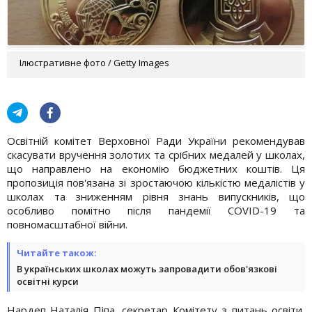
Ілюстративне фото / Getty Images
Освітній комітет Верховної Ради України рекомендував
скасувати вручення золотих та срібних медалей у школах,
що направлено на економію бюджетних коштів. Ця
пропозиція пов'язана зі зростаючою кількістю медалістів у
школах та зниженням рівня знань випускників, що
особливо помітно після пандемії COVID-19 та
повномасштабної війни.
Читайте також:
В українських школах можуть запровадити обов'язкові
освітні курси
Нардеп Наталія Піпа, секретар Комітету з питань освіти,