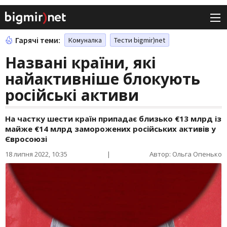
Гарячі теми:
Комуналка
Тести bigmir)net
Названі країни, які
найактивніше блокують
російські активи
На частку шести країн припадає близько €13 млрд із
майже €14 млрд заморожених російських активів у
Євросоюзі
18 липня 2022, 10:35
|
Автор: Ольга Опенько