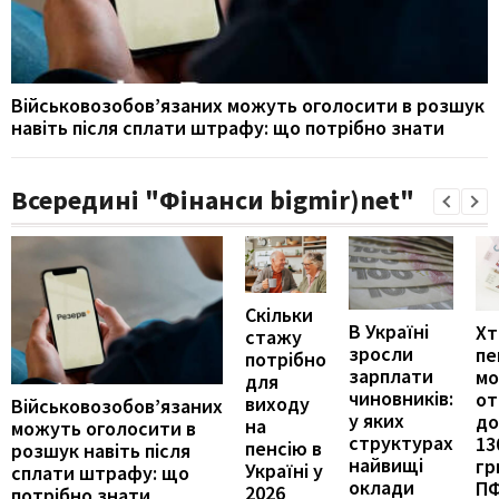
Військовозобов’язаних можуть оголосити в розшук
навіть після сплати штрафу: що потрібно знати
Всередині "Фінанси bigmir)net"
Скільки
В Україні
Хт
стажу
зросли
пе
потрібно
зарплати
м
для
чиновників:
от
виходу
Військовозобов’язаних
у яких
до
на
можуть оголосити в
структурах
13
пенсію в
розшук навіть після
найвищі
гр
Україні у
сплати штрафу: що
оклади
П
2026
потрібно знати