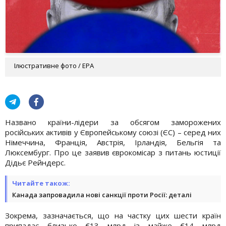
Ілюстративне фото / EPA
Названо країни-лідери за обсягом заморожених
російських активів у Європейському союзі (ЄС) – серед них
Німеччина, Франція, Австрія, Ірландія, Бельгія та
Люксембург. Про це заявив єврокомісар з питань юстиції
Дідьє Рейндерс.
Читайте також:
Канада запровадила нові санкції проти Росії: деталі
Зокрема, зазначається, що на частку цих шести країн
припадає близько €13 млрд із майже €14 млрд