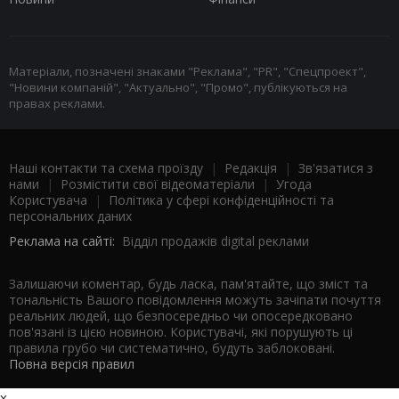
Матеріали, позначені знаками "Реклама", "PR", "Спецпроект",
"Новини компаній", "Актуально", "Промо", публікуються на
правах реклами.
Наші контакти та схема проїзду
|
Редакція
|
Зв'язатися з
нами
|
Розмістити свої відеоматеріали
|
Угода
Користувача
|
Політика у сфері конфіденційності та
персональних даних
Реклама на сайті:
Відділ продажів digital реклами
Залишаючи коментар, будь ласка, пам'ятайте, що зміст та
тональність Вашого повідомлення можуть зачіпати почуття
реальних людей, що безпосередньо чи опосередковано
пов'язані із цією новиною. Користувачі, які порушують ці
правила грубо чи систематично, будуть заблоковані.
Повна версія правил
x