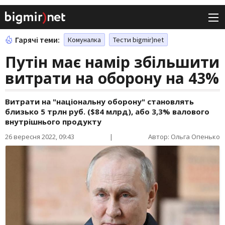
Гарячі теми:
Комуналка
Тести bigmir)net
Путін має намір збільшити
витрати на оборону на 43%
Витрати на "національну оборону" становлять
близько 5 трлн руб. ($84 млрд), або 3,3% валового
внутрішнього продукту
26 вересня 2022, 09:43
|
Автор: Ольга Опенько