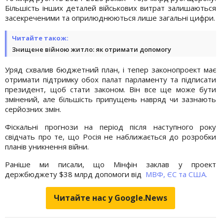
Більшість інших деталей військових витрат залишаються
засекреченими та оприлюднюються лише загальні цифри.
Читайте також:
Знищене війною житло: як отримати допомогу
Уряд схвалив бюджетний план, і тепер законопроект має
отримати підтримку обох палат парламенту та підписати
президент, щоб стати законом. Він все ще може бути
змінений, але більшість припущень навряд чи зазнають
серйозних змін.
Фіскальні прогнози на період після наступного року
свідчать про те, що Росія не наближається до розробки
планів уникнення війни.
Раніше ми писали, що Мінфін заклав у проект
держбюджету $38 млрд допомоги від
МВФ, ЄС та США.
Читайте нас у Google.News