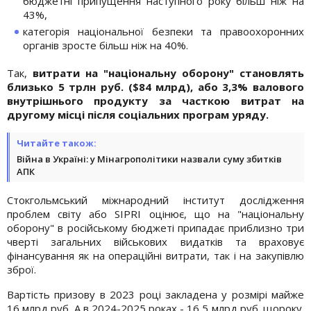
бюджетні припущення наступного року більш ніж на
43%,
категорія національної безпеки та правоохоронних
органів зросте більш ніж на 40%.
Так,
витрати на "національну оборону" становлять
близько 5 трлн руб. ($84 млрд), або 3,3% валового
внутрішнього продукту за часткою витрат на
другому місці після соціальних програм уряду.
Читайте також:
Війна в Україні: у Мінагрополітики назвали суму збитків
АПК
Стокгольмський міжнародний інститут дослідження
проблем світу або SIPRI оцінює, що на "національну
оборону" в російському бюджеті припадає приблизно три
чверті загальних військових видатків та враховує
фінансування як на операційні витрати, так і на закупівлю
зброї.
Вартість призову в 2023 році закладена у розмірі майже
16 млрд руб. А в 2024-2025 роках - 16,5 млрд руб. щороку.