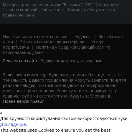
Матеріали, позначені знаками "Реклама", "PR", "Спецпроект",
"Новини компаній", "Актуально", "Промо", публікуються на
правах реклами.
Наші контакти та схема проїзду
|
Редакція
|
Зв'язатися з
нами
|
Розмістити свої відеоматеріали
|
Угода
Користувача
|
Політика у сфері конфіденційності та
персональних даних
Реклама на сайті:
Відділ продажів digital реклами
Залишаючи коментар, будь ласка, пам'ятайте, що зміст та
тональність Вашого повідомлення можуть зачіпати почуття
реальних людей, що безпосередньо чи опосередковано
пов'язані із цією новиною. Користувачі, які порушують ці
правила грубо чи систематично, будуть заблоковані.
Повна версія правил
x
Для зручності користування сайтом використовуються куки.
Докладніше...
This website uses Cookies to ensure you get the best