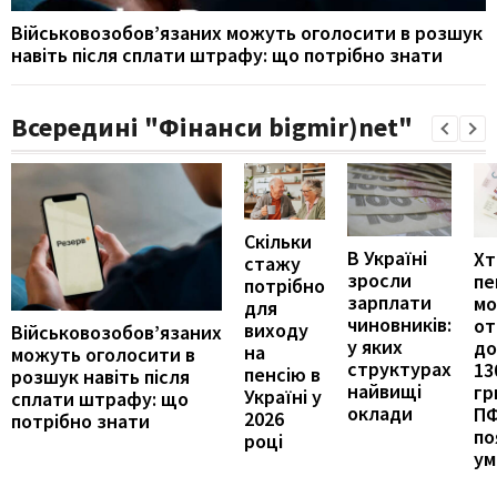
Військовозобов’язаних можуть оголосити в розшук
навіть після сплати штрафу: що потрібно знати
Всередині "Фінанси bigmir)net"
Скільки
В Україні
Хт
стажу
зросли
пе
потрібно
зарплати
м
для
чиновників:
от
виходу
Військовозобов’язаних
у яких
до
на
можуть оголосити в
структурах
13
пенсію в
розшук навіть після
найвищі
гр
Україні у
сплати штрафу: що
оклади
П
2026
потрібно знати
по
році
ум