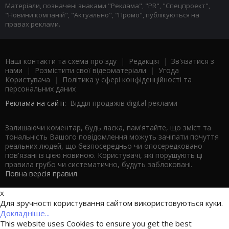
Матеріали, позначені знаками "Реклама", "PR", "Спецпроект",
"Новини компаній", "Актуально", "Промо", публікуються на
правах реклами.
Наші контакти та схема проїзду
|
Редакція
|
Зв'язатися з
нами
|
Розмістити свої відеоматеріали
|
Угода
Користувача
|
Політика у сфері конфіденційності та
персональних даних
Реклама на сайті:
Відділ продажів digital реклами
Залишаючи коментар, будь ласка, пам'ятайте, що зміст та
тональність Вашого повідомлення можуть зачіпати почуття
реальних людей, що безпосередньо чи опосередковано
пов'язані із цією новиною. Користувачі, які порушують ці
правила грубо чи систематично, будуть заблоковані.
Повна версія правил
x
Для зручності користування сайтом використовуються куки.
Докладніше...
This website uses Cookies to ensure you get the best