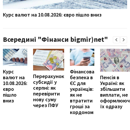
Курс валют на 10.08.2026: євро пішло вниз
Всередині "Фінанси bigmir)net"
Курс
Фінансова
Перерахунок
Пенсія в
валют на
безпека в
субсидії у
Україні: як
10.08.2026:
ЄС для
серпні: як
збільшити
євро
українців:
перевірити
виплати, не
пішло
як не
нову суму
оформлююч
вниз
втратити
через ПФУ
їх одразу
гроші за
кордоном