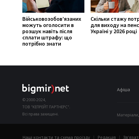
Військовозобов’язаних
Скільки стажу пот
можуть оголосити в
для виходу на пенс
розшук навіть після
Україні у 2026 році
сплати штрафу: що
потрібно знати
Афіша
© 2000-2024,
ТОВ "КЕПРЕЙТ ПАРТНЕРС".
Всі права захищені.
Матеріали,
Наші контакти та схема проїзду
|
Редакція
|
Зв'язат