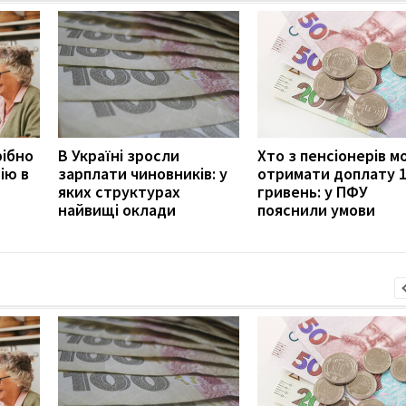
рібно
В Україні зросли
Хто з пенсіонерів 
ію в
зарплати чиновників: у
отримати доплату 
яких структурах
гривень: у ПФУ
найвищі оклади
пояснили умови