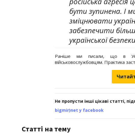
російська агресія 
бути зупинена. І
зміцнювати україн
забезпечити біль
української безпек
Раніше ми писали, що в Укра
військовослужбовцям. Практика зас
Читайт
Не пропусти інші цікаві статті, пі
bigmir)net у facebook
Статті на тему