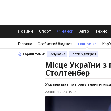
Новини
Спорт
Фінанси
Авто
Техно
Головна
Особистий бюджет
Економіка
Кар'
Гарячі теми:
Комуналка
Тести bigmir)net
Місце України з 
Столтенбер
Україна має по праву знайти місц
20 квітня 2023, 15:08