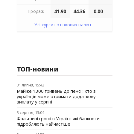
41.90
44.36
0.00
Продаж
Усі курси готівкових валют...
ТОП-новини
31 липня, 15:42
Майже 1300 гривень до пенсії: хто з
українців може отримати додаткову
виплату у серпні
3 серпня, 13:04
Фальшиві гроші в Україні: які банкноти
підробляють найчастіше