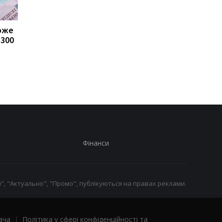
може
Пенсії для українців у
Банки посилили
1300
Польщі: хто може
контроль переказів: 
отримувати виплати
які операції можуть
заблокувати картку
Фінанси
", "Актуально", "Промо", публікуються на правах реклами.
ача
|
Політика у сфері конфіденційності та