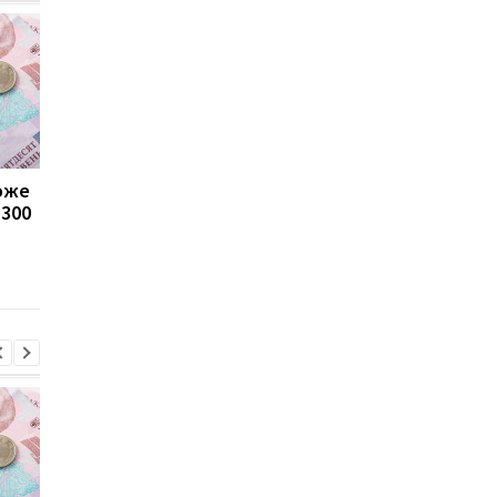
може
Пенсії для українців у
Банки посилили
1300
Польщі: хто може
контроль переказів: 
отримувати виплати
які операції можуть
заблокувати картку