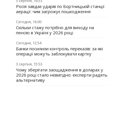
5 серпня, 16:53
Росія завдає ударів по Бортницькій станції
аерації: чим загрожує пошкодження
Сегодня, 16:00
Скільки стажу потрібно для виходу на
пенсію в Україні у 2026 році
Сегодня, 12:54
Банки посилили контроль переказів: за які
операції можуть заблокувати картку
3 серпня, 15:53
Чому зберігати заощадження в доларах у
2026 році стало невигідно: експерти радять
альтернативу