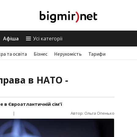
Афіша
Усі категорії
єра та освіта
Бізнес
Нерухомість
Тарифи
права в НАТО -
е в Євроатлантичній сім'ї
|
Автор: Ольга Опенько