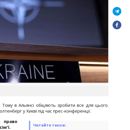
 Тому в Альянсі обіцяють зробити все для цього.
лтенберг у Києві під час прес-конференції.
є право
Читайте також:
ім'ї.