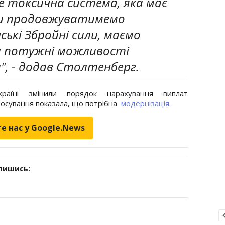
це токсична система, яка має
 ми продовжуватимемо
ські Збройні сили, маємо
ш потужні можливості
и", - додав Столтенберг.
їні змінили порядок нарахування виплат
тосування показала, що потрібна
модернізація.
е нас у Google.News
дпишись: