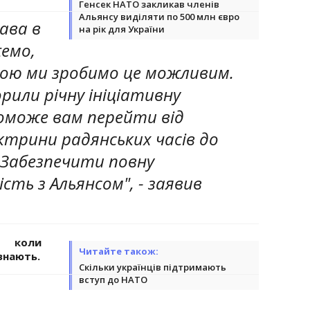
Генсек НАТО закликав членів
Альянсу виділяти по 500 млн євро
рава в
на рік для України
емо,
ою ми зробимо це можливим.
рили річну ініціативну
оможе вам перейти від
трини радянських часів до
 Забезпечити повну
сть з Альянсом", - заявив
- коли
Читайте також:
знають.
Скільки українців підтримають
вступ до НАТО