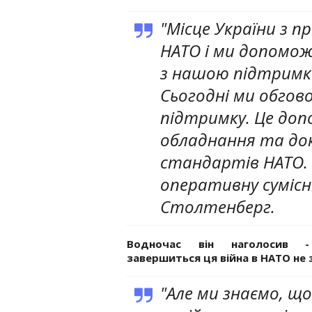
"Місце України з п
НАТО і ми допомож
з нашою підтримк
Сьогодні ми обгово
підтримку. Це доп
обладнання та док
стандартів НАТО.
оперативну сумісні
Столтенберг.
Водночас він наголосив 
завершиться ця війна в НАТО не 
"Але ми знаємо, що