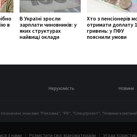
рібно
В Україні зросли
Хто з пенсіонерів 
ію в
зарплати чиновників: у
отримати доплату 
яких структурах
гривень: у ПФУ
найвищі оклади
пояснили умови
Нерухомість
Новини
 позначені знаками "Реклама", "PR", "Спецпроект", "Новини компаній
ися з нами
|
Розмістити свої відеоматеріали
|
Угода Користув