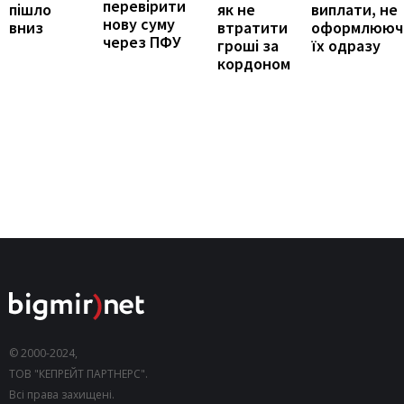
перевірити
виплати, не
пішло
як не
нову суму
оформлююч
вниз
втратити
через ПФУ
їх одразу
гроші за
кордоном
© 2000-2024,
ТОВ "КЕПРЕЙТ ПАРТНЕРС".
Всі права захищені.