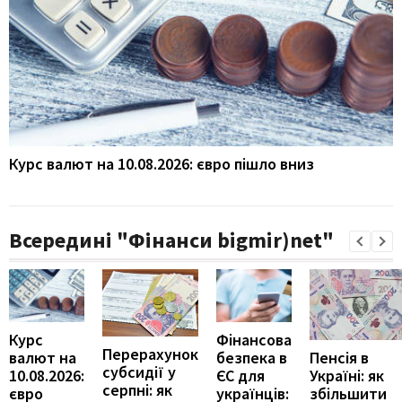
Курс валют на 10.08.2026: євро пішло вниз
Всередині "Фінанси bigmir)net"
Курс
Фінансова
Перерахунок
Пенсія в
валют на
безпека в
субсидії у
Україні: як
10.08.2026:
ЄС для
серпні: як
збільшити
євро
українців: