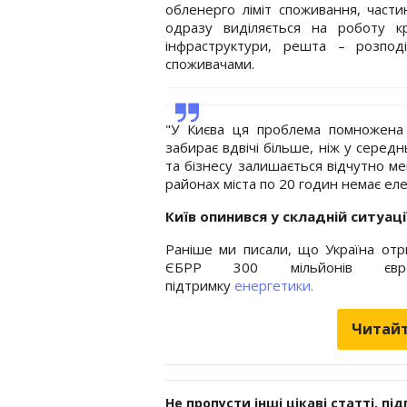
обленерго ліміт споживання, части
одразу виділяється на роботу кр
інфраструктури, решта – розподі
споживачами.
"У Києва ця проблема помножена 
забирає вдвічі більше, ніж у серед
та бізнесу залишається відчутно ме
районах міста по 20 годин немає елек
Київ опинився у складній ситуації
Раніше ми писали, що Україна отр
ЄБРР 300 мільйонів єв
підтримку
енергетики.
Читайт
Не пропусти інші цікаві статті, пі