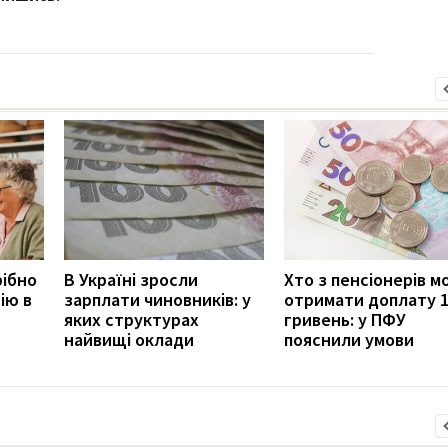
рібно
В Україні зросли
Хто з пенсіонерів 
ію в
зарплати чиновників: у
отримати доплату 
яких структурах
гривень: у ПФУ
найвищі оклади
пояснили умови