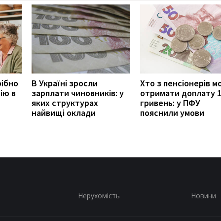
рібно
В Україні зросли
Хто з пенсіонерів 
ію в
зарплати чиновників: у
отримати доплату 
яких структурах
гривень: у ПФУ
найвищі оклади
пояснили умови
Нерухомість
Новини