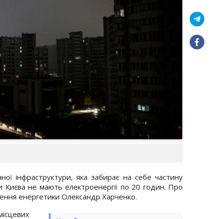
ної інфраструктури, яка забирає на себе частину
и Києва не мають електроенергії по 20 годин. Про
ення енергетики Олександр Харченко.
ісцевих