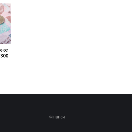
може
Пенсії для українців у
Банки посилили
1300
Польщі: хто може
контроль переказів: 
отримувати виплати
які операції можуть
заблокувати картку
Фінанси