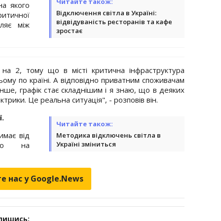
Читайте також:
на якого
Відключення світла в Україні:
итичної
відвідуваність ресторанів та кафе
ляє між
зростає
на 2, тому що в місті критична інфраструктура
ньому по країні. А відповідно приватним споживачам
нше, графік стає складнішим і я знаю, що в деяких
трики. Це реальна ситуація", - розповів він.
.
Читайте також:
имає від
Методика відключень світла в
Україні зміниться
ро на
е нас у Google.News
дпишись: