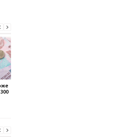
може
Пенсії для українців у
Банки посилили
1300
Польщі: хто може
контроль переказів: 
отримувати виплати
які операції можуть
заблокувати картку