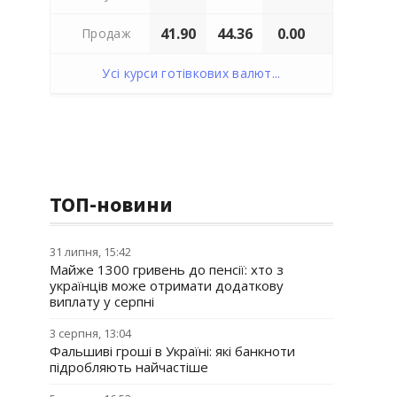
41.90
44.36
0.00
Продаж
Усі курси готівкових валют...
ТОП-новини
31 липня, 15:42
Майже 1300 гривень до пенсії: хто з
українців може отримати додаткову
виплату у серпні
3 серпня, 13:04
Фальшиві гроші в Україні: які банкноти
підробляють найчастіше