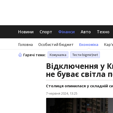
Новини
Спорт
Фінанси
Авто
Техно
Головна
Особистий бюджет
Економіка
Кар'
Гарячі теми:
Комуналка
Тести bigmir)net
Відключення у К
не буває світла 
Столиця опинилася у складній си
7 червня 2024, 13:25