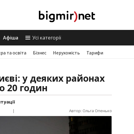
Афіша
Усі категорії
єра та освіта
Бізнес
Нерухомість
Тарифи
иєві: у деяких районах
по 20 годин
туації
|
Автор: Ольга Опенько