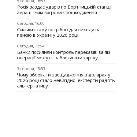
5 серпня, 16:53
Росія завдає ударів по Бортницькій станції
аерації: чим загрожує пошкодження
Сегодня, 16:00
Скільки стажу потрібно для виходу на
пенсію в Україні у 2026 році
Сегодня, 12:54
Банки посилили контроль переказів: за які
операції можуть заблокувати картку
3 серпня, 15:53
Чому зберігати заощадження в доларах у
2026 році стало невигідно: експерти радять
альтернативу