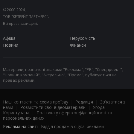
© 2000-2024,
ТОВ "КЕПРЕЙТ ПАРТНЕРС".
Всі права захищені.
Афіша
Нерухомість
Новини
Фінанси
Матеріали, позначені знаками "Реклама", "PR", "Спецпроект",
"Новини компаній", "Актуально", "Промо", публікуються на
правах реклами.
Наші контакти та схема проїзду
|
Редакція
|
Зв'язатися з
нами
|
Розмістити свої відеоматеріали
|
Угода
Користувача
|
Політика у сфері конфіденційності та
персональних даних
Реклама на сайті:
Відділ продажів digital реклами