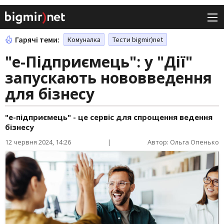
Гарячі теми:
Комуналка
Тести bigmir)net
"е-Підприємець": у "Дії"
запускають нововведення
для бізнесу
"е-підприємець" - це сервіс для спрощення ведення
бізнесу
12 червня 2024, 14:26
|
Автор: Ольга Опенько