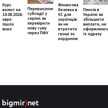
Курс
Фінансова
Перерахунок
Пенсія в
валют на
безпека в
субсидії у
Україні: як
10.08.2026:
ЄС для
серпні: як
збільшити
євро
українців:
перевірити
виплати, не
пішло
як не
нову суму
оформлююч
вниз
втратити
через ПФУ
їх одразу
гроші за
кордоном