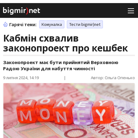
Гарячі теми:
Комуналка
Тести bigmir)net
Кабмін схвалив
законопроект про кешбек
Законопроект має бути прийнятий Верховною
Радою України для набуття чинності
9 липня 2024, 14:19
|
Автор: Ольга Опенько