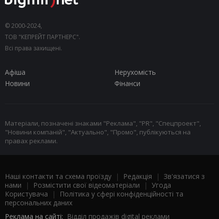
© 2000-2024,
ТОВ "КЕПРЕЙТ ПАРТНЕРС".
Всі права захищені.
Афіша
Нерухомість
Новини
Фінанси
Матеріали, позначені знаками "Реклама", "PR", "Спецпроект",
"Новини компаній", "Актуально", "Промо", публікуються на
правах реклами.
Наші контакти та схема проїзду
|
Редакція
|
Зв'язатися з
нами
|
Розмістити свої відеоматеріали
|
Угода
Користувача
|
Політика у сфері конфіденційності та
персональних даних
Реклама на сайті:
Відділ продажів digital реклами