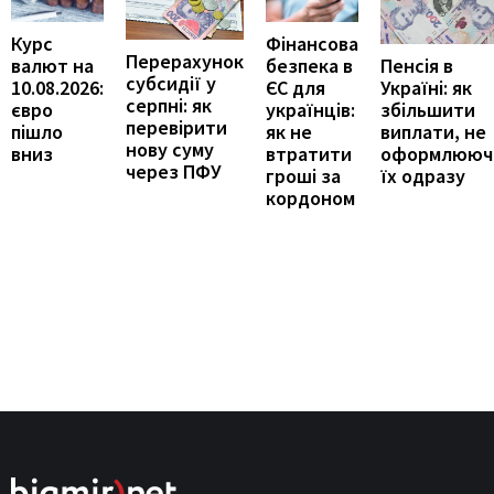
Курс
Фінансова
Перерахунок
Пенсія в
валют на
безпека в
субсидії у
Україні: як
10.08.2026:
ЄС для
серпні: як
збільшити
євро
українців:
перевірити
виплати, не
пішло
як не
нову суму
оформлююч
вниз
втратити
через ПФУ
їх одразу
гроші за
кордоном