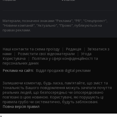
Матеріали, позначені знаками "Реклама", "PR", "Спецпроект",
"Новини компаній", "Актуально", "Промо", публікуються на
правах реклами.
Наші контакти та схема проїзду
|
Редакція
|
Зв'язатися з
нами
|
Розмістити свої відеоматеріали
|
Угода
Користувача
|
Політика у сфері конфіденційності та
персональних даних
Реклама на сайті:
Відділ продажів digital реклами
Залишаючи коментар, будь ласка, пам'ятайте, що зміст та
тональність Вашого повідомлення можуть зачіпати почуття
реальних людей, що безпосередньо чи опосередковано
пов'язані із цією новиною. Користувачі, які порушують ці
правила грубо чи систематично, будуть заблоковані.
Повна версія правил
x