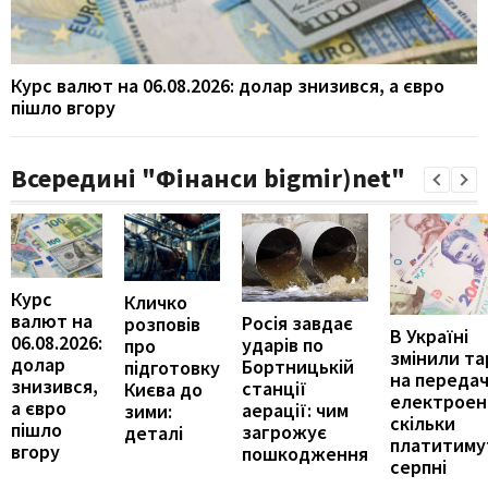
Курс валют на 06.08.2026: долар знизився, а євро
пішло вгору
Всередині "Фінанси bigmir)net"
Курс
Кличко
валют на
Росія завдає
розповів
В Україні
06.08.2026:
ударів по
про
змінили т
долар
Бортницькій
підготовку
на переда
знизився,
станції
Києва до
електроене
а євро
аерації: чим
зими:
скільки
пішло
загрожує
деталі
платитиму
вгору
пошкодження
серпні