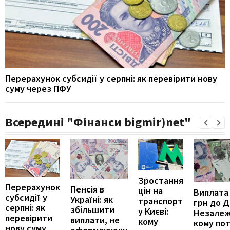
Перерахунок субсидії у серпні: як перевірити нову
суму через ПФУ
Всередині "Фінанси bigmir)net"
Зростання
Перерахунок
Пенсія в
цін на
Виплата
субсидії у
Україні: як
транспорт
грн до 
серпні: як
збільшити
у Києві:
Незалеж
перевірити
виплати, не
кому
кому по
нову суму