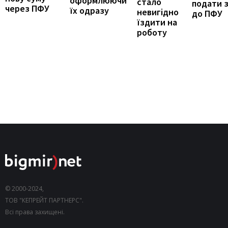
оформлюючи
стало
подати 
через ПФУ
їх одразу
невигідно
до ПФУ
їздити на
роботу
© 2000-2024,
ТОВ "КЕПРЕЙТ ПАРТНЕРС".
Всі права захищені.