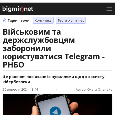
Гарячі теми:
Комуналка
Тести bigmir)net
Військовим та
держслужбовцям
заборонили
користуватися Telegram -
РНБО
Це рішення пов'язане із зусиллями щодо захисту
кібербезпеки
20 вересня 2024, 13:44
|
Автор: Ольга Опенько