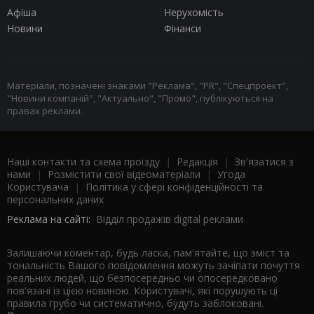
Афіша
Нерухомість
Новини
Фінанси
Матеріали, позначені знаками "Реклама", "PR", "Спецпроект",
"Новини компаній", "Актуально", "Промо", публікуються на
правах реклами.
Наші контакти та схема проїзду
|
Редакція
|
Зв'язатися з
нами
|
Розмістити свої відеоматеріали
|
Угода
Користувача
|
Політика у сфері конфіденційності та
персональних даних
Реклама на сайті:
Відділ продажів digital реклами
Залишаючи коментар, будь ласка, пам'ятайте, що зміст та
тональність Вашого повідомлення можуть зачіпати почуття
реальних людей, що безпосередньо чи опосередковано
пов'язані із цією новиною. Користувачі, які порушують ці
правила грубо чи систематично, будуть заблоковані.