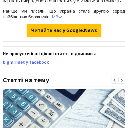
вартість викраденого оцінюється у 8,2 мільйона гривень.
Раніше ми писали, що Україна стала другою серед
найбільших боржників
МВФ.
Читайте нас у Google.News
Не пропусти інші цікаві статті, підпишись:
bigmir)net у facebook
Статті на тему