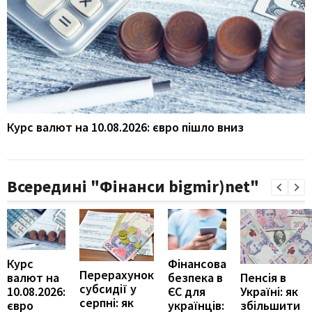
Курс валют на 10.08.2026: євро пішло вниз
Всередині "Фінанси bigmir)net"
Курс
Фінансова
Перерахунок
Пенсія в
валют на
безпека в
субсидії у
Україні: як
10.08.2026:
ЄС для
серпні: як
збільшити
євро
українців: