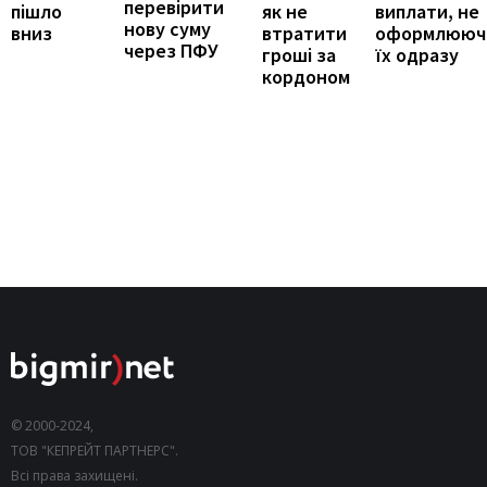
перевірити
виплати, не
пішло
як не
нову суму
оформлююч
вниз
втратити
через ПФУ
їх одразу
гроші за
кордоном
© 2000-2024,
ТОВ "КЕПРЕЙТ ПАРТНЕРС".
Всі права захищені.