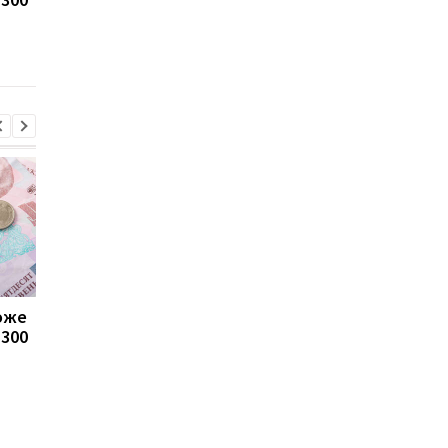
отримувати виплати
які операції можуть
заблокувати картку
може
Пенсії для українців у
Банки посилили
1300
Польщі: хто може
контроль переказів: 
отримувати виплати
які операції можуть
заблокувати картку