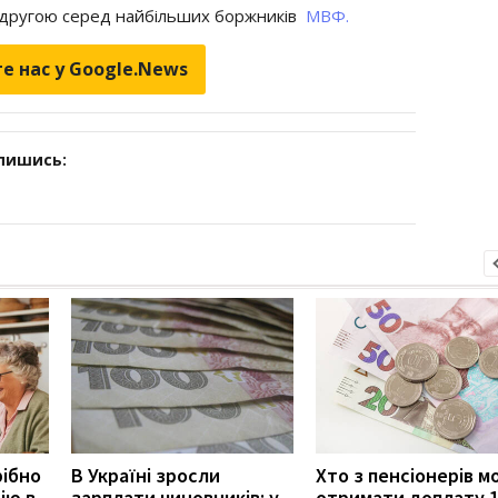
а другою серед найбільших боржників
МВФ.
е нас у Google.News
дпишись:
рібно
В Україні зросли
Хто з пенсіонерів 
ію в
зарплати чиновників: у
отримати доплату 