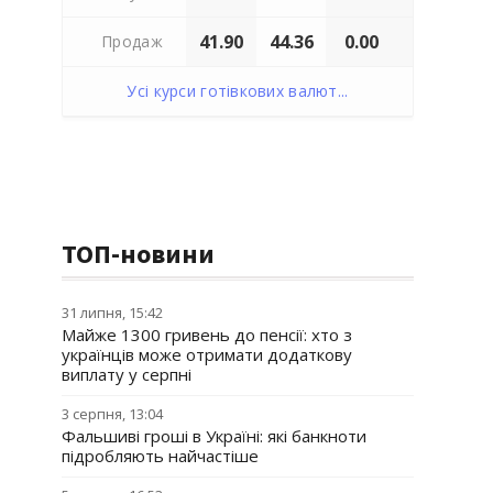
41.90
44.36
0.00
Продаж
Усі курси готівкових валют...
ТОП-новини
31 липня, 15:42
Майже 1300 гривень до пенсії: хто з
українців може отримати додаткову
виплату у серпні
3 серпня, 13:04
Фальшиві гроші в Україні: які банкноти
підробляють найчастіше