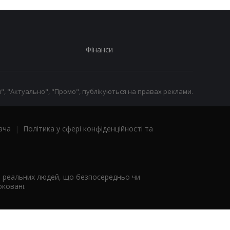
Фінанси
", "Актуально", "Промо", публікуються на правах реклами.
ача
|
Політика у сфері конфіденційності та
я реальних людей, що безпосередньо чи
ковані.