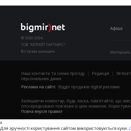
Афіша
© 2000-2024,
ТОВ "КЕПРЕЙТ ПАРТНЕРС".
Всі права захищені.
Матеріали,
Наші контакти та схема проїзду
|
Редакція
|
Зв'язат
персональних даних
Реклама на сайті:
Відділ продажів digital реклами
Залишаючи коментар, будь ласка, пам'ятайте, що змі
опосередковано пов'язані із цією новиною. Користувач
Повна версія правил
x
Для зручності користування сайтом використовуються куки.
Д