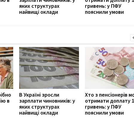
яких структурах
гривень: у ПФУ
найвищі оклади
пояснили умови
рібно
В Україні зросли
Хто з пенсіонерів 
ію в
зарплати чиновників: у
отримати доплату 
яких структурах
гривень: у ПФУ
найвищі оклади
пояснили умови