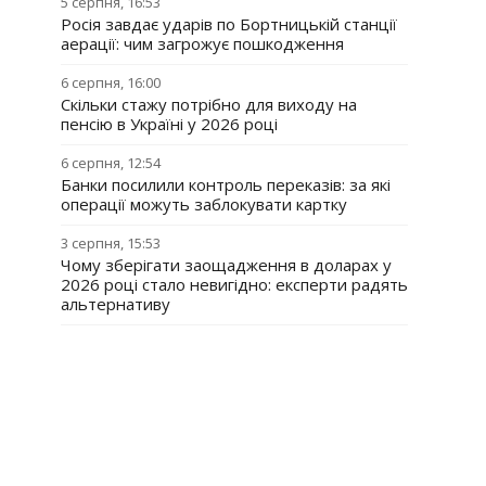
5 серпня, 16:53
Росія завдає ударів по Бортницькій станції
аерації: чим загрожує пошкодження
6 серпня, 16:00
Скільки стажу потрібно для виходу на
пенсію в Україні у 2026 році
6 серпня, 12:54
Банки посилили контроль переказів: за які
операції можуть заблокувати картку
3 серпня, 15:53
Чому зберігати заощадження в доларах у
2026 році стало невигідно: експерти радять
альтернативу