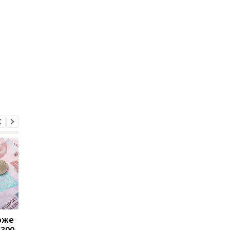
може
Пенсії для українців у
Банки посилили
1300
Польщі: хто може
контроль переказів: 