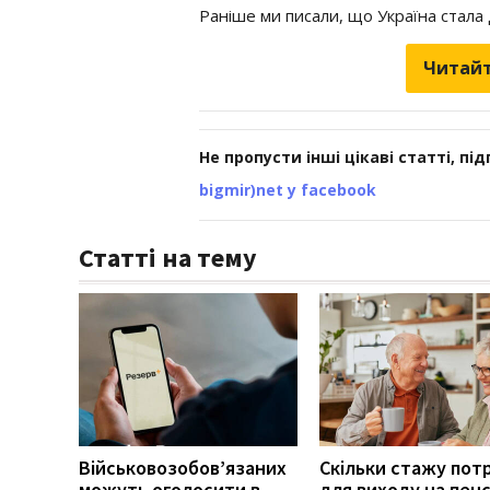
Раніше ми писали, що Україна стал
Читайт
Не пропусти інші цікаві статті, пі
bigmir)net у facebook
Статті на тему
Військовозобов’язаних
Скільки стажу пот
можуть оголосити в
для виходу на пенс