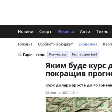
Новини
Спорт
Фінанси
Авто
Техно
Головна
Особистий бюджет
Економіка
Кар'
Гарячі теми:
Комуналка
Тести bigmir)net
Яким буде курс 
покращив прогн
Курс долара зросте до 45 гриве
23 жовтня 2024, 12:14