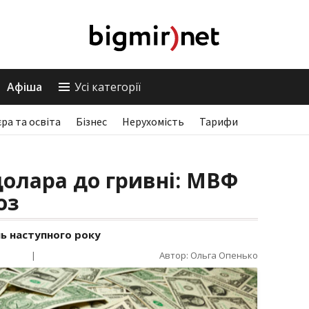
Афіша
Усі категорії
єра та освіта
Бізнес
Нерухомість
Тарифи
долара до гривні: МВФ
оз
нь наступного року
|
Автор: Ольга Опенько