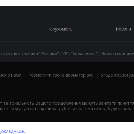
Нерухомість
Новини
 позначені знаками "Реклама", "PR", "Спецпроект", "Новини компаній
ися з нами
|
Розмістити свої відеоматеріали
|
Угода Користув
ст та тональність Вашого повідомлення можуть зачіпати почутт
і, які порушують ці правила грубо чи систематично, будуть забло
окладніше...