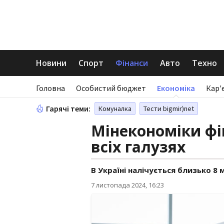
Новини
Спорт
Фінанси
Авто
Техно
Головна
Особистий бюджет
Економіка
Кар'
Гарячі теми:
Комуналка
Тести bigmir)net
Мінекономіки фі
всіх галузях
В Україні налічується близько 8
7 листопада 2024, 16:23