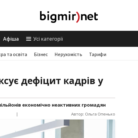
Афіша
Усі категорії
єра та освіта
Бізнес
Нерухомість
Тарифи
ксує дефіцит кадрів у
 мільйонів економічно неактивних громадян
|
Автор: Ольга Опенько