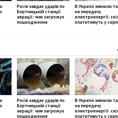
ро
Росія завдає ударів по
В Україні змінили т
о
Бортницькій станції
на передачу
аерації: чим загрожує
електроенергії: скі
пошкодження
платитимуть у серп
ро
Росія завдає ударів по
В Україні змінили т
о
Бортницькій станції
на передачу
аерації: чим загрожує
електроенергії: скі
пошкодження
платитимуть у серп