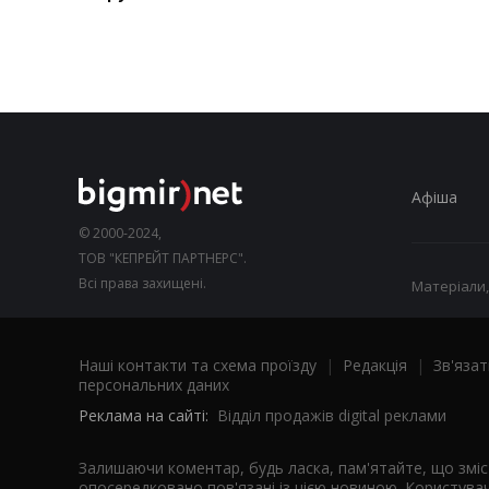
Афіша
© 2000-2024,
ТОВ "КЕПРЕЙТ ПАРТНЕРС".
Всі права захищені.
Матеріали,
Наші контакти та схема проїзду
|
Редакція
|
Зв'язат
персональних даних
Реклама на сайті:
Відділ продажів digital реклами
Залишаючи коментар, будь ласка, пам'ятайте, що змі
опосередковано пов'язані із цією новиною. Користувач