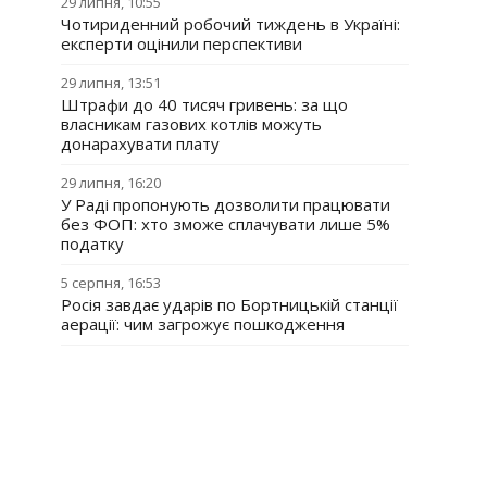
29 липня, 10:55
Чотириденний робочий тиждень в Україні:
експерти оцінили перспективи
29 липня, 13:51
Штрафи до 40 тисяч гривень: за що
власникам газових котлів можуть
донарахувати плату
29 липня, 16:20
У Раді пропонують дозволити працювати
без ФОП: хто зможе сплачувати лише 5%
податку
5 серпня, 16:53
Росія завдає ударів по Бортницькій станції
аерації: чим загрожує пошкодження