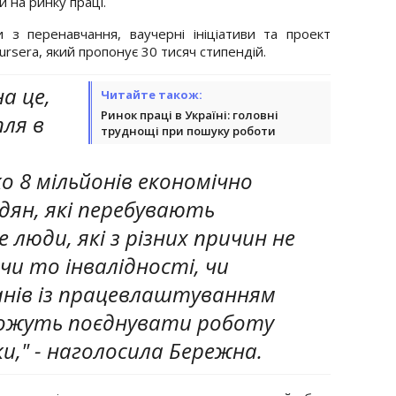
 на ринку праці.
з перенавчання, ваучерні ініціативи та проект
oursera, який пропонує 30 тисяч стипендій.
а це,
Читайте також:
Ринок праці в Україні: головні
пля в
труднощі при пошуку роботи
о 8 мільйонів економічно
ян, які перебувають
е люди, які з різних причин не
и то інвалідності, чи
анів із працевлаштуванням
 можуть поєднувати роботу
ки," - наголосила Бережна.