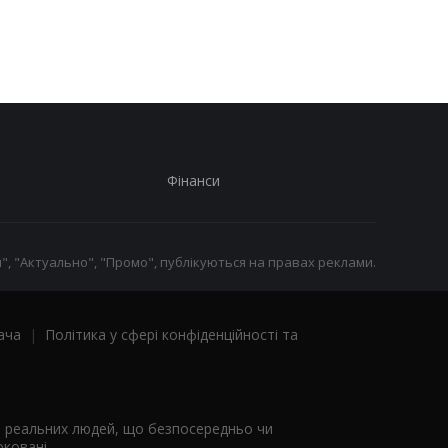
виробництва залізно
руди
Фінанси
", "Актуально", "Промо", публікуються на правах реклами.
ача
|
Політика у сфері конфіденційності та
я реальних людей, що безпосередньо чи
ковані.