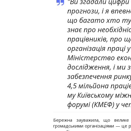
"Ви згадали цифри
прогнози, і я впевн
що багато хто т
знає про необхідн
працівників, про 
організація праці 
Міністерство еко
дослідження, і ми 
забезпечення ринк
4,5 мільйона праців
му Київському між
форумі (КМЕФ) у че
Бережна зауважила, що велике 
громадськими організаціями — це р