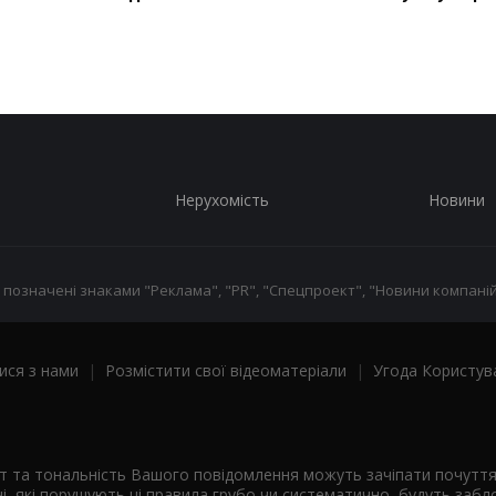
Нерухомість
Новини
 позначені знаками "Реклама", "PR", "Спецпроект", "Новини компаній
ися з нами
|
Розмістити свої відеоматеріали
|
Угода Користув
ст та тональність Вашого повідомлення можуть зачіпати почутт
і, які порушують ці правила грубо чи систематично, будуть забло