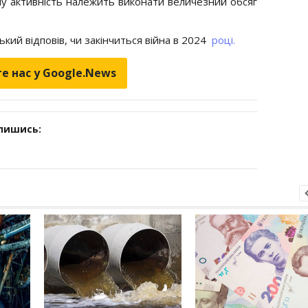
ну активність належить виконати величезний обсяг
кий відповів, чи закінчиться війна в 2024
році.
е нас у Google.News
дпишись: