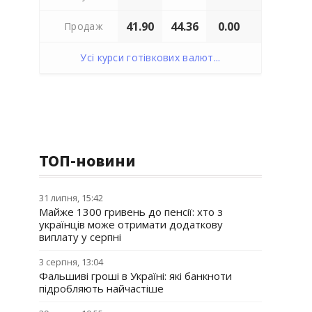
41.90
44.36
0.00
Продаж
Усі курси готівкових валют...
ТОП-новини
31 липня, 15:42
Майже 1300 гривень до пенсії: хто з
українців може отримати додаткову
виплату у серпні
3 серпня, 13:04
Фальшиві гроші в Україні: які банкноти
підробляють найчастіше