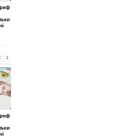
ариф
Світові запаси пального
Зупинка морського
майже вичерпані:
коридору може
льки
експерт попередив про
призвести до
ні
ризики для України
скорочення
виробництва залізно
руди
ариф
Світові запаси пального
Зупинка морського
майже вичерпані:
коридору може
льки
експерт попередив про
призвести до
ні
ризики для України
скорочення