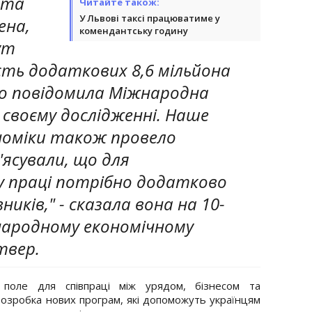
 та
Читайте також:
У Львові таксі працюватиме у
ена,
комендантську годину
ут
ість додаткових 8,6 мільйона
що повідомила Міжнародна
у своєму дослідженні. Наше
номіки також провело
з'ясували, що для
у праці потрібно додатково
ників," - сказала вона на 10-
народному економічному
твер.
поле для співпраці між урядом, бізнесом та
озробка нових програм, які допоможуть українцям