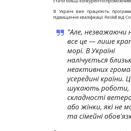
стати більш конкурентоспроможними
В Україні вже працюють програми 
підвищення кваліфікації Reskill від C
"Але, незважаючи н
все це — лише кра
морі. В Україні
налічується близьк
неактивних громад
усередині країни. Ц
шукають роботи, ч
складності ветер
або жінки, які не
та сімейні обов'яз