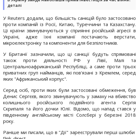
деталі
У Reuters додали, що більшість санкцій було застосовано
проти компаній із Росії, Китаю, Туреччини та Казахстану.
Ці країни звинувачуються у сприянні російській агресії в
Україні, адже їхні компанії постачають верстати,
мікроелектроніку та компоненти для безпілотників.
У Британії зазначили, що ці санкції будуть спрямовані
також проти діяльності РФ у Лівії, Малі та
Центральноафриканській Республіці, а саме проти трьох
приватних груп найманців, які пов'язані з Кремлем, серед
яких "Африканський корпус".
Серед осіб, проти яких були застосовані обмеження, був
Денис Сергєєв, якого звинувачують у замаху на вбивство
колишнього російського подвійного агента Сергія
Скрипаля та його дочки Юлії. Відомо, що напад стався у
південному англійському місті Солсбері у березні 2018
року.
Раніше ми писали, що в "Дії" зареєстрували перші шлюби
[link_direct