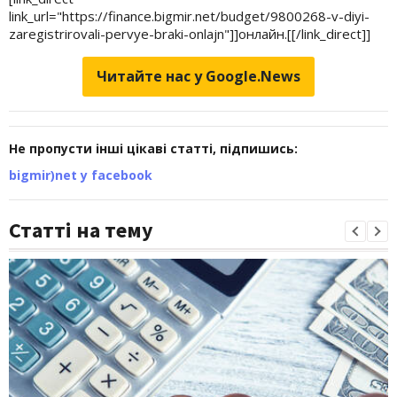
link_url="https://finance.bigmir.net/budget/9800268-v-diyi-
zaregistrirovali-pervye-braki-onlajn"]]онлайн.[[/link_direct]]
Читайте нас у Google.News
Не пропусти інші цікаві статті, підпишись:
bigmir)net у facebook
Статті на тему