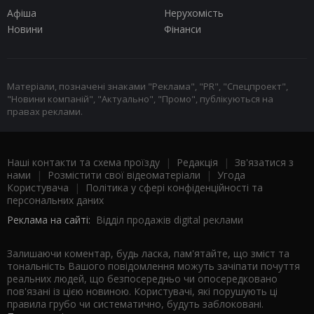
Афіша
Нерухомість
Новини
Фінанси
Матеріали, позначені знаками "Реклама", "PR", "Спецпроект",
"Новини компаній", "Актуально", "Промо", публікуються на
правах реклами.
Наші контакти та схема проїзду
|
Редакція
|
Зв'язатися з
нами
|
Розмістити свої відеоматеріали
|
Угода
Користувача
|
Політика у сфері конфіденційності та
персональних даних
Реклама на сайті:
Відділ продажів digital реклами
Залишаючи коментар, будь ласка, пам'ятайте, що зміст та
тональність Вашого повідомлення можуть зачіпати почуття
реальних людей, що безпосередньо чи опосередковано
пов'язані із цією новиною. Користувачі, які порушують ці
правила грубо чи систематично, будуть заблоковані.