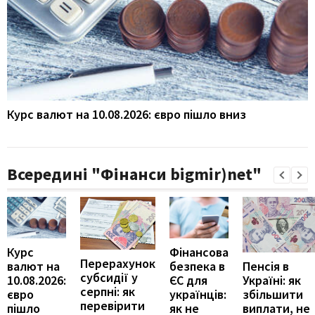
Курс валют на 10.08.2026: євро пішло вниз
Всередині "Фінанси bigmir)net"
Курс
Фінансова
Перерахунок
Пенсія в
валют на
безпека в
субсидії у
Україні: як
10.08.2026:
ЄС для
серпні: як
збільшити
євро
українців:
перевірити
виплати, не
пішло
як не