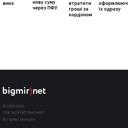
нову суму
оформлююч
вниз
втратити
через ПФУ
їх одразу
гроші за
кордоном
© 2000-2024,
ТОВ "КЕПРЕЙТ ПАРТНЕРС".
Всі права захищені.