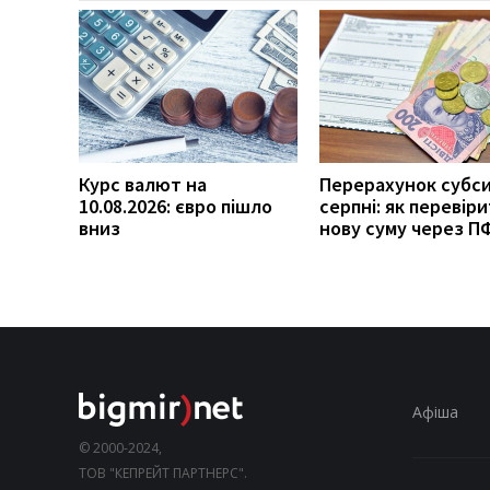
Курс валют на
Перерахунок субси
10.08.2026: євро пішло
серпні: як перевір
вниз
нову суму через П
Афіша
© 2000-2024,
ТОВ "КЕПРЕЙТ ПАРТНЕРС".