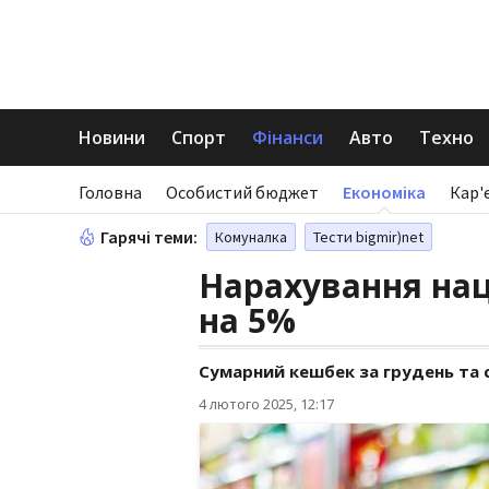
Новини
Спорт
Фінанси
Авто
Техно
Головна
Особистий бюджет
Економіка
Кар'
Гарячі теми:
Комуналка
Тести bigmir)net
Нарахування нац
на 5%
Сумарний кешбек за грудень та 
4 лютого 2025, 12:17