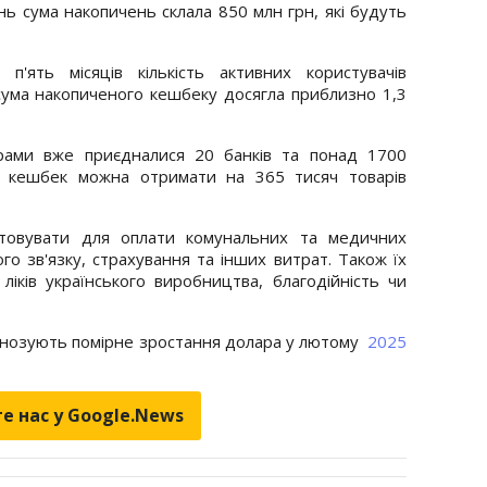
чень сума накопичень склала 850 млн грн, які будуть
'ять місяців кількість активних користувачів
сума накопиченого кешбеку досягла приблизно 1,3
рами вже приєдналися 20 банків та понад 1700
ь кешбек можна отримати на 365 тисяч товарів
товувати для оплати комунальних та медичних
ого зв'язку, страхування та інших витрат. Також їх
ліків українського виробництва, благодійність чи
гнозують помірне зростання долара у лютому
2025
е нас у Google.News