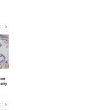
Зростання цін на
Виплата 3100 грн до
 не
транспорт у Києві: кому
Дня Незалежності: 
разу
стало невигідно їздити
потрібно подати зая
на роботу
до ПФУ