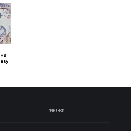
Зростання цін на
Виплата 3100 грн до
 не
транспорт у Києві: кому
Дня Незалежності: 
разу
стало невигідно їздити
потрібно подати зая
на роботу
до ПФУ
Фінанси