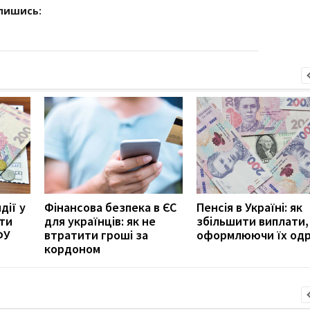
дпишись:
дії у
Фінансова безпека в ЄС
Пенсія в Україні: як
ити
для українців: як не
збільшити виплати,
ФУ
втратити гроші за
оформлюючи їх од
кордоном