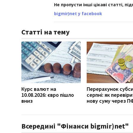
Не пропусти інші цікаві статті, пі
bigmir)net у facebook
Статті на тему
Курс валют на
Перерахунок субси
10.08.2026: євро пішло
серпні: як перевір
вниз
нову суму через П
Всередині "Фінанси bigmir)net"