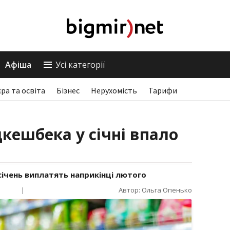
Афіша
Усі категорії
єра та освіта
Бізнес
Нерухомість
Тарифи
кешбека у січні впало
січень виплатять наприкінці лютого
|
Автор: Ольга Опенько