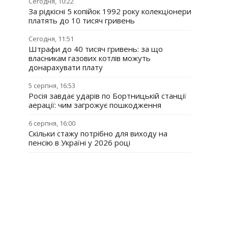
Сегодня, 10:22
За рідкісні 5 копійок 1992 року колекціонери
платять до 10 тисяч гривень
Сегодня, 11:51
Штрафи до 40 тисяч гривень: за що
власникам газових котлів можуть
донарахувати плату
5 серпня, 16:53
Росія завдає ударів по Бортницькій станції
аерації: чим загрожує пошкодження
6 серпня, 16:00
Скільки стажу потрібно для виходу на
пенсію в Україні у 2026 році