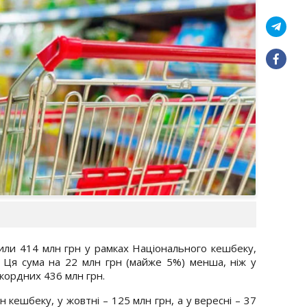
дили 414 млн грн у рамках Національного кешбеку,
. Ця сума на 22 млн грн (майже 5%) менша, ніж у
екордних 436 млн грн.
н кешбеку, у жовтні – 125 млн грн, а у вересні – 37