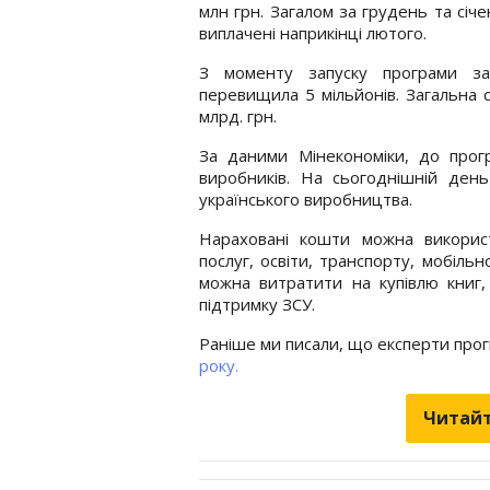
млн ​​грн. Загалом за грудень та сі
виплачені наприкінці лютого.
З моменту запуску програми за п
перевищила 5 мільйонів. Загальна 
млрд. грн.
За даними Мінекономіки, до прог
виробників. На сьогоднішній ден
українського виробництва.
Нараховані кошти можна викорис
послуг, освіти, транспорту, мобільн
можна витратити на купівлю книг, 
підтримку ЗСУ.
Раніше ми писали, що експерти про
року.
Читайт