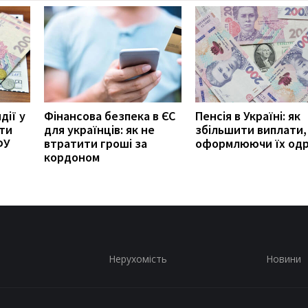
дії у
Фінансова безпека в ЄС
Пенсія в Україні: як
ити
для українців: як не
збільшити виплати,
ФУ
втратити гроші за
оформлюючи їх од
кордоном
Нерухомість
Новини