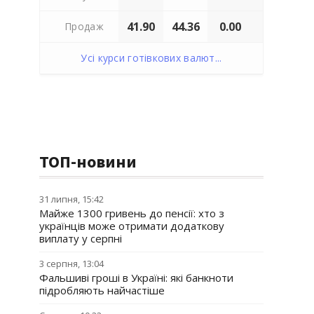
41.90
44.36
0.00
Продаж
Усі курси готівкових валют...
ТОП-новини
31 липня, 15:42
Майже 1300 гривень до пенсії: хто з
українців може отримати додаткову
виплату у серпні
3 серпня, 13:04
Фальшиві гроші в Україні: які банкноти
підробляють найчастіше