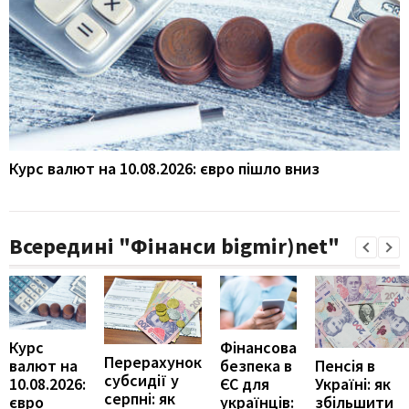
Курс валют на 10.08.2026: євро пішло вниз
Всередині "Фінанси bigmir)net"
Курс
Фінансова
Перерахунок
Пенсія в
валют на
безпека в
субсидії у
Україні: як
10.08.2026:
ЄС для
серпні: як
збільшити
євро
українців: