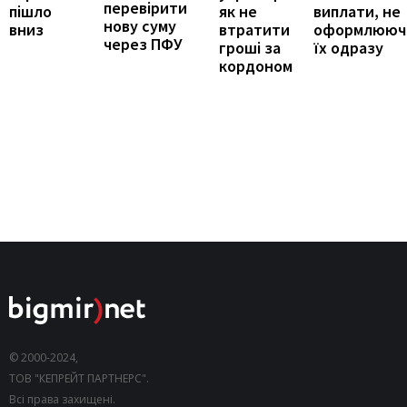
перевірити
виплати, не
пішло
як не
нову суму
оформлююч
вниз
втратити
через ПФУ
їх одразу
гроші за
кордоном
© 2000-2024,
ТОВ "КЕПРЕЙТ ПАРТНЕРС".
Всі права захищені.