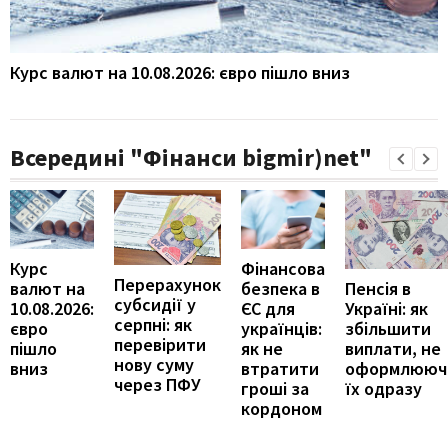
Курс валют на 10.08.2026: євро пішло вниз
Всередині "Фінанси bigmir)net"
Курс
Фінансова
Перерахунок
Пенсія в
валют на
безпека в
субсидії у
Україні: як
10.08.2026:
ЄС для
серпні: як
збільшити
євро
українців:
перевірити
виплати, не
пішло
як не
нову суму
оформлююч
вниз
втратити
через ПФУ
їх одразу
гроші за
кордоном