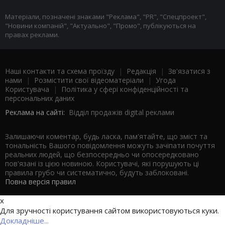
Матеріали, позначені знаками "Реклама", "PR", "Спецпроект",
"Новини компаній", "Актуально", "Промо", публікуються на
правах реклами.
Наші контакти та схема проїзду
|
Редакція
|
Зв'язатися з
нами
|
Розмістити свої відеоматеріали
|
Угода
Користувача
|
Політика у сфері конфіденційності та
персональних даних
Реклама на сайті:
Відділ продажів digital реклами
Залишаючи коментар, будь ласка, пам'ятайте, що зміст та
тональність Вашого повідомлення можуть зачіпати почуття
реальних людей, що безпосередньо чи опосередковано
пов'язані із цією новиною. Користувачі, які порушують ці
правила грубо чи систематично, будуть заблоковані.
Повна версія правил
x
Для зручності користування сайтом використовуються куки.
Докладніше...