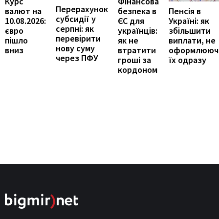
Курс
Фінансова
Перерахунок
Пенсія в
валют на
безпека в
субсидії у
Україні: як
10.08.2026:
ЄС для
серпні: як
збільшити
євро
українців:
перевірити
виплати, не
пішло
як не
нову суму
оформлююч
вниз
втратити
через ПФУ
їх одразу
гроші за
кордоном