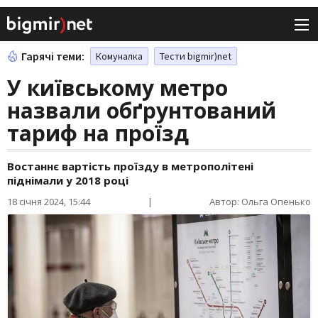
Гарячі теми:
Комуналка
Тести bigmir)net
У київському метро
назвали обґрунтований
тариф на проїзд
Востаннє вартість проїзду в метрополітені
піднімали у 2018 році
18 січня 2024, 15:44
|
Автор: Ольга Опенько