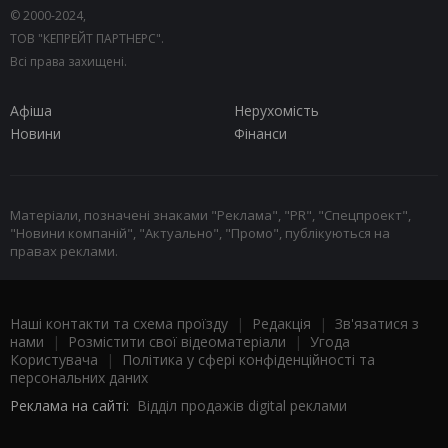
© 2000-2024,
ТОВ "КЕПРЕЙТ ПАРТНЕРС".
Всі права захищені.
Афіша
Нерухомість
Новини
Фінанси
Матеріали, позначені знаками "Реклама", "PR", "Спецпроект",
"Новини компаній", "Актуально", "Промо", публікуються на
правах реклами.
Наші контакти та схема проїзду
|
Редакція
|
Зв'язатися з
нами
|
Розмістити свої відеоматеріали
|
Угода
Користувача
|
Політика у сфері конфіденційності та
персональних даних
Реклама на сайті:
Відділ продажів digital реклами