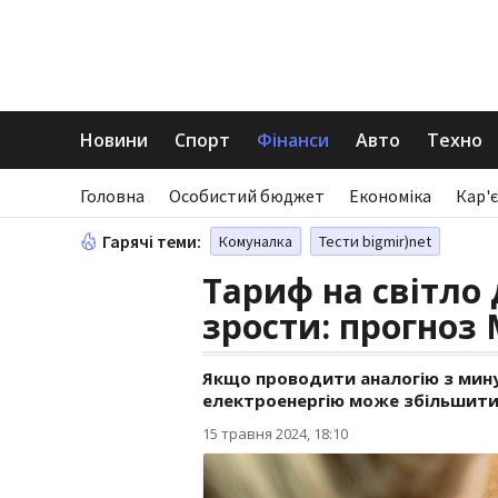
Новини
Спорт
Фінанси
Авто
Техно
Головна
Особистий бюджет
Економіка
Кар'є
Гарячі теми:
Комуналка
Тести bigmir)net
Тариф на світло
зрости: прогноз
Якщо проводити аналогію з мину
електроенергію може збільшитис
15 травня 2024, 18:10