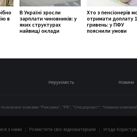
рібно
В Україні зросли
Хто з пенсіонерів 
ію в
зарплати чиновників: у
отримати доплату 
яких структурах
гривень: у ПФУ
найвищі оклади
пояснили умови
Нерухомість
Новини
 позначені знаками "Реклама", "PR", "Спецпроект", "Новини компаній
ися з нами
|
Розмістити свої відеоматеріали
|
Угода Користув