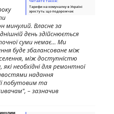
Читайте також:
Тарифи на комуналку в Україні
року
зростуть: що подорожчає
ти
н минулий. Власне за
однішній день здійснюється
очної суми немає... Ми
ення буде збалансоване між
елення, між доступністю
 які необхідні для ремонтної
ивостями надання
ії побутовим та
вачам", – зазначив
минулим