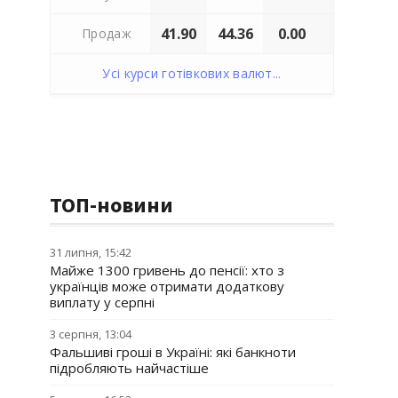
41.90
44.36
0.00
Продаж
Усі курси готівкових валют...
ТОП-новини
31 липня, 15:42
Майже 1300 гривень до пенсії: хто з
українців може отримати додаткову
виплату у серпні
3 серпня, 13:04
Фальшиві гроші в Україні: які банкноти
підробляють найчастіше