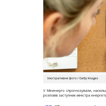
Ілюстративне фото / Getty Images
У Міненерго спрогнозували, наскіл
розповів заступник міністра енерге