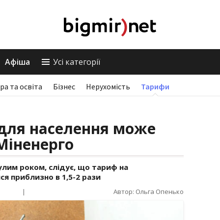
Афіша
Усі категорії
ра та освіта
Бізнес
Нерухомість
Тарифи
 для населення може
 Міненерго
лим роком, слідує, що тариф на
я приблизно в 1,5-2 рази
|
Автор: Ольга Опенько