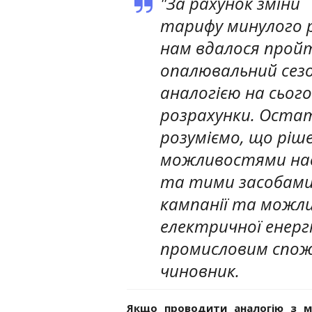
"За рахунок зміни
тарифу минулого 
нам вдалося прой
опалювальний сезо
аналогією на сьог
розрахунки. Остат
розуміємо, що ріш
можливостями нас
та тими засобами,
кампанії та можл
електричної енерг
промисловим спожи
чиновник.
Якщо проводити аналогію з 