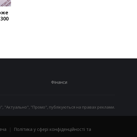
може
Пенсії для українців у
Банки посилили
1300
Польщі: хто може
контроль переказів: 
отримувати виплати
які операції можуть
заблокувати картку
Фінанси
", "Актуально", "Промо", публікуються на правах реклами.
ача
|
Політика у сфері конфіденційності та