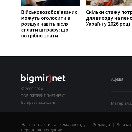
Військовозобов’язаних
Скільки стажу пот
можуть оголосити в
для виходу на пенс
розшук навіть після
Україні у 2026 році
сплати штрафу: що
потрібно знати
Афіша
© 2000-2024,
ТОВ "КЕПРЕЙТ ПАРТНЕРС".
Всі права захищені.
Матеріали,
Наші контакти та схема проїзду
|
Редакція
|
Зв'язат
персональних даних