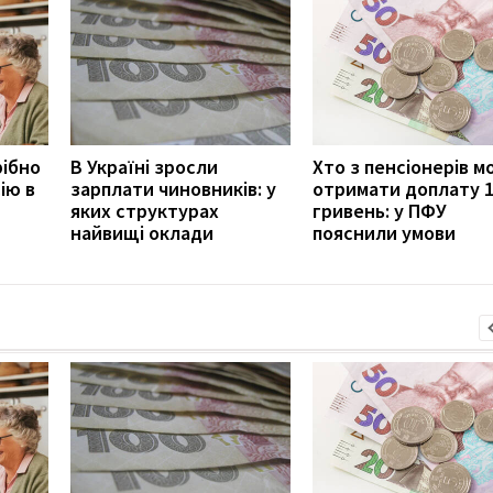
рібно
В Україні зросли
Хто з пенсіонерів 
ію в
зарплати чиновників: у
отримати доплату 
яких структурах
гривень: у ПФУ
найвищі оклади
пояснили умови