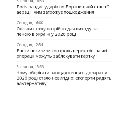
5 серпня, 16:53
Росія завдає ударів по Бортницькій станції
аерації: чим загрожує пошкодження
Сегодня, 16:00
Скільки стажу потрібно для виходу на
пенсію в Україні у 2026 році
Сегодня, 12:54
Банки посилили контроль переказів: за які
операції можуть заблокувати картку
3 серпня, 15:53
Чому зберігати заощадження в доларах у
2026 році стало невигідно: експерти радять
альтернативу