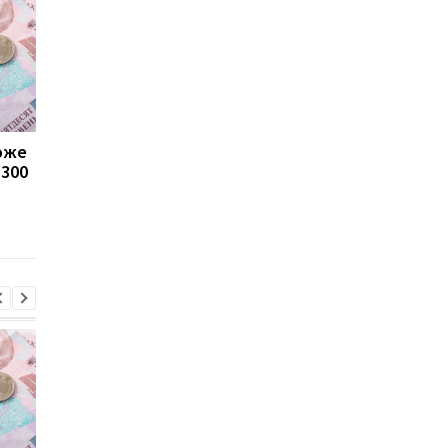
може
Пенсії для українців у
Банки посилили
1300
Польщі: хто може
контроль переказів: 
отримувати виплати
які операції можуть
заблокувати картку