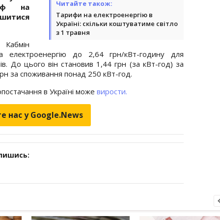
Читайте також:
иф на
Тарифи на електроенергію в
шитися
Україні: скільки коштуватиме світло
з 1 травня
 Кабмін
а електроенергію до 2,64 грн/кВт-годину для
в. До цього він становив 1,44 грн (за кВт-год) за
грн за споживання понад 250 кВт-год.
опостачання в Україні може
вирости.
е нас у Google.News
дпишись: