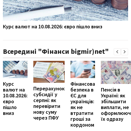
Курс валют на 10.08.2026: євро пішло вниз
Всередині "Фінанси bigmir)net"
Курс
Фінансова
Перерахунок
Пенсія в
валют на
безпека в
субсидії у
Україні: як
10.08.2026:
ЄС для
серпні: як
збільшити
євро
українців:
перевірити
виплати, не
пішло
як не
нову суму
оформлююч
вниз
втратити
через ПФУ
їх одразу
гроші за
кордоном