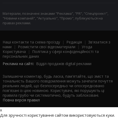
Матеріали, позначені знаками "Реклама", "PR", "Спецпроект",
"Новини компаній", "Актуально", "Промо", публікуються на
правах реклами.
Наші контакти та схема проїзду
|
Редакція
|
Зв'язатися з
нами
|
Розмістити свої відеоматеріали
|
Угода
Користувача
|
Політика у сфері конфіденційності та
персональних даних
Реклама на сайті:
Відділ продажів digital реклами
Залишаючи коментар, будь ласка, пам'ятайте, що зміст та
тональність Вашого повідомлення можуть зачіпати почуття
реальних людей, що безпосередньо чи опосередковано
пов'язані із цією новиною. Користувачі, які порушують ці
правила грубо чи систематично, будуть заблоковані.
Повна версія правил
x
Для зручності користування сайтом використовуються куки.