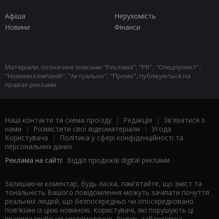
Афіша
Нерухомість
Новини
Фінанси
Матеріали, позначені знаками "Реклама", "PR", "Спецпроект",
"Новини компаній", "Актуально", "Промо", публікуються на
правах реклами.
Наші контакти та схема проїзду
|
Редакція
|
Зв'язатися з
нами
|
Розмістити свої відеоматеріали
|
Угода
Користувача
|
Політика у сфері конфіденційності та
персональних даних
Реклама на сайті:
Відділ продажів digital реклами
Залишаючи коментар, будь ласка, пам'ятайте, що зміст та
тональність Вашого повідомлення можуть зачіпати почуття
реальних людей, що безпосередньо чи опосередковано
пов'язані із цією новиною. Користувачі, які порушують ці
правила грубо чи систематично, будуть заблоковані.