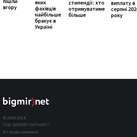
пішли
яких
стипендії: хто
виплату в
вгору
фахівців
отримуватиме
серпні 202
найбільше
більше
року
бракує в
Україні
© 2000-2024,
ТОВ "КЕПРЕЙТ ПАРТНЕРС".
Всі права захищені.