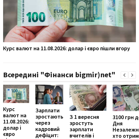
Курс валют на 11.08.2026: долар і євро пішли вгору
Всередині "Фінанси bigmir)net"
Курс
Зарплати
валют на
зростають
З 1 вересня
3100 грн д
11.08.2026:
через
зростуть
Дня
долар і
кадровий
зарплати
Незалежно
євро
дефіцит:
вчителів і
хто отрим