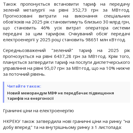
Також пропонується встановити тариф на передачу
зеленій металургії на рівні 352,73 грн за МВт·год.
Прогнозовані витрати на виконання спеціальних
обов'язків на 2025 рік становитимуть близько 30 млрд грн,
що становить 46% усіх витрат оператора системи
передачі за цим тарифом. Очікуваний обсяг передачі
електроенергії у 2025 році становить 98651 млн кВт·год.
Середньозважений "зелений" тариф на 2025 рік
прогнозується на рівні 6437,28 грн за МВт·год. Крім того,
планується затвердити тариф на послуги диспетчерського
управління на рівні 95,07 грн за МВт·год, що на 10% нижче
за поточний рівень.
Читайте також:
Новий меморандум МВФ не передбачає підвищення
тарифів на енергоносії
Граничні ціни на електроенергію
НКРЕКУ також затвердила нові граничні ціни на ринку "на
добу вперед" та на внутрішньому ринку з 1 листопада: