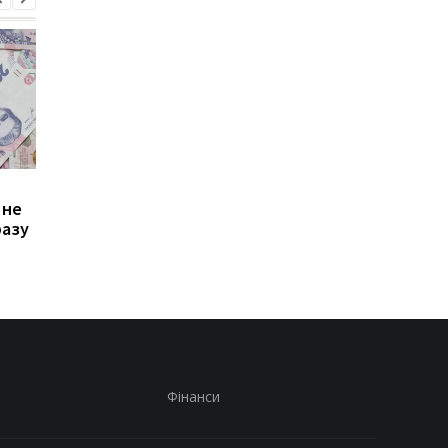
Зростання цін на
Виплата 3100 грн до
 не
транспорт у Києві: кому
Дня Незалежності: 
разу
стало невигідно їздити
потрібно подати зая
на роботу
до ПФУ
Фінанси