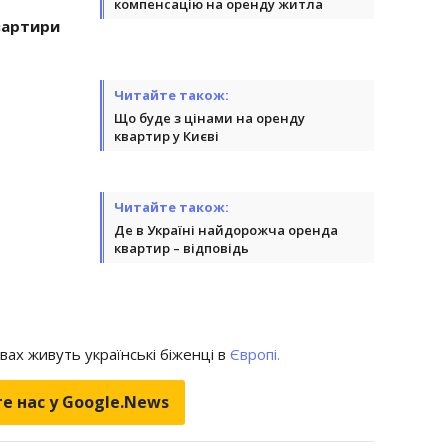
компенсацію на оренду житла
вартири
Читайте також:
Що буде з цінами на оренду
квартир у Києві
Читайте також:
Де в Україні найдорожча оренда
квартир – відповідь
овах живуть українські біженці в
Європі.
е нас у Google.News