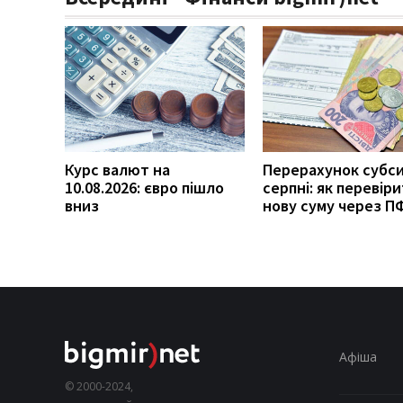
Курс валют на
Перерахунок субси
10.08.2026: євро пішло
серпні: як перевір
вниз
нову суму через П
Афіша
© 2000-2024,