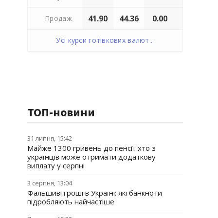
41.90
44.36
0.00
Продаж
Усі курси готівкових валют...
ТОП-новини
31 липня, 15:42
Майже 1300 гривень до пенсії: хто з
українців може отримати додаткову
виплату у серпні
3 серпня, 13:04
Фальшиві гроші в Україні: які банкноти
підробляють найчастіше