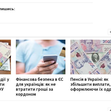
дпишись:
дії у
Фінансова безпека в ЄС
Пенсія в Україні: як
ити
для українців: як не
збільшити виплати,
ФУ
втратити гроші за
оформлюючи їх од
кордоном