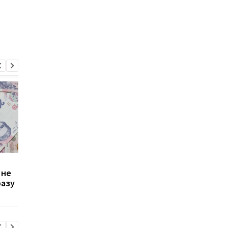
Зростання цін на
Виплата 3100 грн до
 не
транспорт у Києві: кому
Дня Незалежності: 
разу
стало невигідно їздити
потрібно подати зая
на роботу
до ПФУ