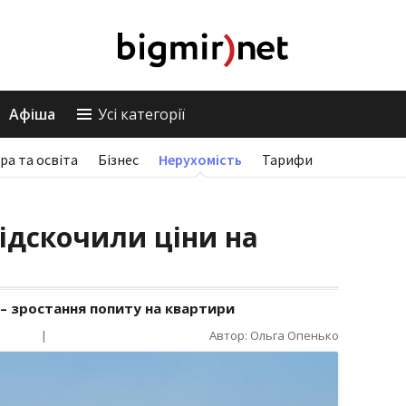
Афіша
Усі категорії
ра та освіта
Бізнес
Нерухомість
Тарифи
підскочили ціни на
– зростання попиту на квартири
|
Автор: Ольга Опенько