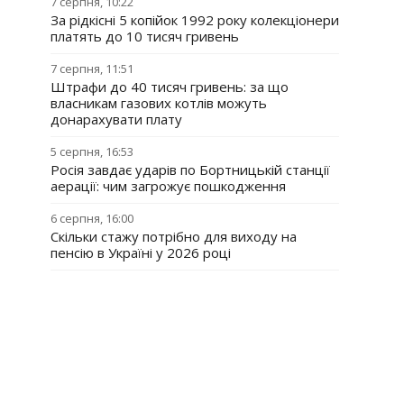
7 серпня, 10:22
За рідкісні 5 копійок 1992 року колекціонери
платять до 10 тисяч гривень
7 серпня, 11:51
Штрафи до 40 тисяч гривень: за що
власникам газових котлів можуть
донарахувати плату
5 серпня, 16:53
Росія завдає ударів по Бортницькій станції
аерації: чим загрожує пошкодження
6 серпня, 16:00
Скільки стажу потрібно для виходу на
пенсію в Україні у 2026 році