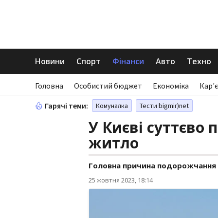
Новини
Спорт
Фінанси
Авто
Техно
Головна
Особистий бюджет
Економіка
Кар'є
Гарячі теми:
Комуналка
Тести bigmir)net
У Києві суттєво 
житло
Головна причина подорожчання 
25 жовтня 2023, 18:14