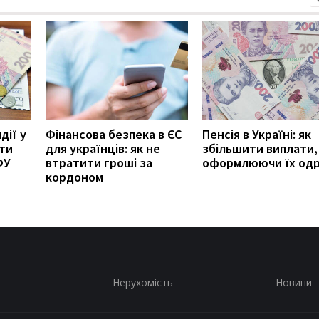
дії у
Фінансова безпека в ЄС
Пенсія в Україні: як
ити
для українців: як не
збільшити виплати,
ФУ
втратити гроші за
оформлюючи їх од
кордоном
Нерухомість
Новини