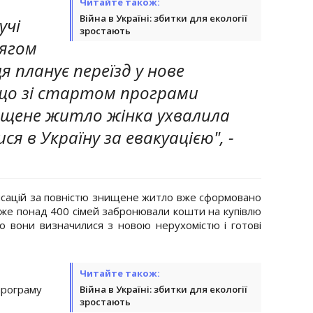
ю
Читайте також:
Війна в Україні: збитки для екології
учі
зростають
тягом
 планує переїзд у нове
що зі стартом програми
ищене житло жінка ухвалила
я в Україну за евакуацією", -
нсацій за повністю знищене житло вже сформовано
уже понад 400 сімей забронювали кошти на купівлю
о вони визначилися з новою нерухомістю і готові
Читайте також:
програму
Війна в Україні: збитки для екології
зростають