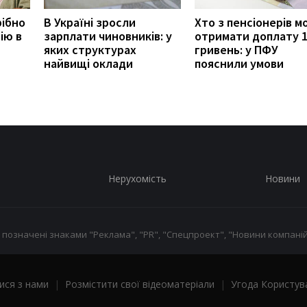
рібно
В Україні зросли
Хто з пенсіонерів 
ію в
зарплати чиновників: у
отримати доплату 
яких структурах
гривень: у ПФУ
найвищі оклади
пояснили умови
Нерухомість
Новини
 позначені знаками "Реклама", "PR", "Спецпроект", "Новини компаній
ися з нами
|
Розмістити свої відеоматеріали
|
Угода Користув