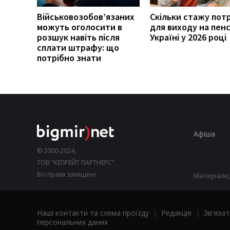
Військовозобов’язаних
Скільки стажу пот
можуть оголосити в
для виходу на пенс
розшук навіть після
Україні у 2026 році
сплати штрафу: що
потрібно знати
Афіша
© 2000-2024,
ТОВ "КЕПРЕЙТ ПАРТНЕРС".
Всі права захищені.
Матеріали,
Наші контакти та схема проїзду
|
Редакція
|
Зв'язат
персональних даних