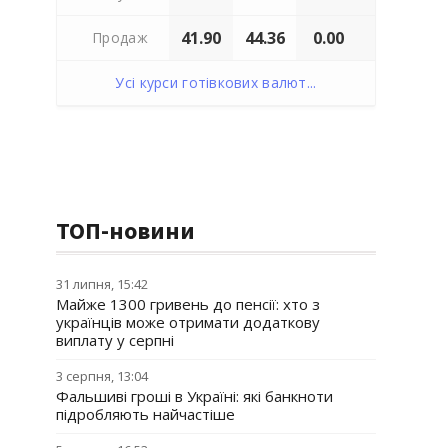
41.90
44.36
0.00
Продаж
Усі курси готівкових валют...
ТОП-новини
31 липня, 15:42
Майже 1300 гривень до пенсії: хто з
українців може отримати додаткову
виплату у серпні
3 серпня, 13:04
Фальшиві гроші в Україні: які банкноти
підробляють найчастіше