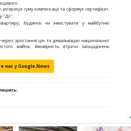
сцевого
 розрахує суму компенсації та сформує сертифікат.
"Дії".
квартиру, будинок чи інвестувати у майбутню
 через зростання цін та девальвацію національної
истого майна, ймовірність втрати заощаджень
е нас у Google.News
дпишись: