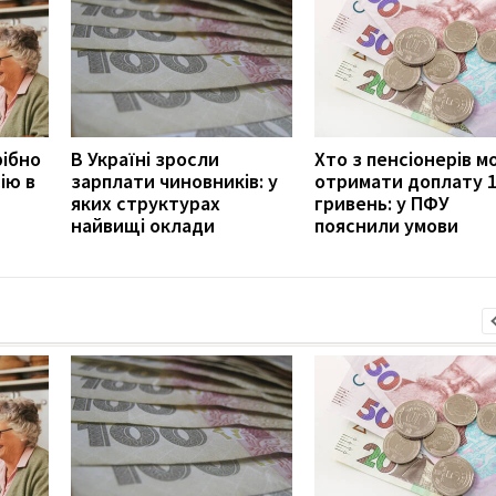
рібно
В Україні зросли
Хто з пенсіонерів 
ію в
зарплати чиновників: у
отримати доплату 
яких структурах
гривень: у ПФУ
найвищі оклади
пояснили умови