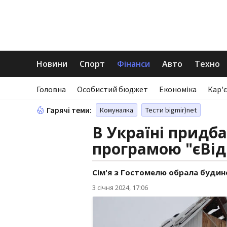
Новини
Спорт
Фінанси
Авто
Техно
Головна
Особистий бюджет
Економіка
Кар'є
Гарячі теми:
Комуналка
Тести bigmir)net
В Україні придб
програмою "єВі
Сім'я з Гостомелю обрала будино
3 січня 2024, 17:06