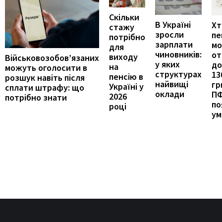
Скільки
В Україні
Хт
стажу
зросли
пе
потрібно
зарплати
м
для
чиновників:
от
виходу
Військовозобов’язаних
у яких
до
на
можуть оголосити в
структурах
13
пенсію в
розшук навіть після
найвищі
гр
Україні у
сплати штрафу: що
оклади
П
2026
потрібно знати
по
році
ум