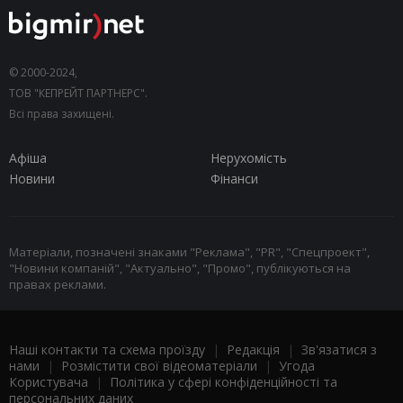
© 2000-2024,
ТОВ "КЕПРЕЙТ ПАРТНЕРС".
Всі права захищені.
Афіша
Нерухомість
Новини
Фінанси
Матеріали, позначені знаками "Реклама", "PR", "Спецпроект",
"Новини компаній", "Актуально", "Промо", публікуються на
правах реклами.
Наші контакти та схема проїзду
|
Редакція
|
Зв'язатися з
нами
|
Розмістити свої відеоматеріали
|
Угода
Користувача
|
Політика у сфері конфіденційності та
персональних даних