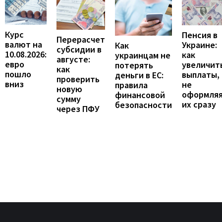
Курс
Пенсия в
Перерасчет
валют на
Украине:
Как
субсидии в
10.08.2026:
как
украинцам не
августе:
евро
увеличит
потерять
как
пошло
выплаты,
деньги в ЕС:
проверить
вниз
не
правила
новую
оформля
финансовой
сумму
их сразу
безопасности
через ПФУ