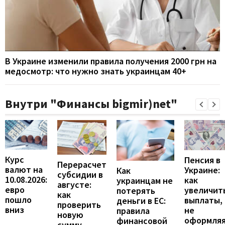
В Украине изменили правила получения 2000 грн на
медосмотр: что нужно знать украинцам 40+
Внутри "Финансы bigmir)net"
Курс
Пенсия в
Перерасчет
валют на
Украине:
Как
субсидии в
10.08.2026:
как
украинцам не
августе:
евро
увеличит
потерять
как
пошло
выплаты,
деньги в ЕС:
проверить
вниз
не
правила
новую
оформля
финансовой
сумму