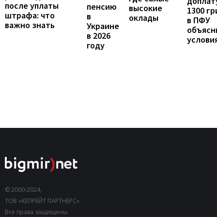
доплат
после уплаты
пенсию
высокие
1300 гр
штрафа: что
в
оклады
в ПФУ
важно знать
Украине
объясн
в 2026
услови
году
© 2000-2024,
ТОВ «КЕПРЕЙТ ПАРТНЕРС».
Все права защищены.