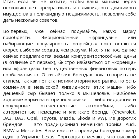
Итак, если вы не хотите, чтобы ваша машина через
несколько лет превратилась из ликвидного движимого
имущества в неликвидную недвижимость, позволим себе
дать несколько советов.
Во-первых, уже сейчас подумайте, какую марку
приобрести. Эмоциональные «французы» или
набирающие популярность «корейцы» пока остаются
скорее выбором сердца, чем разума. И хотя на последние
сейчас предлагаются весьма конкурентоспособные цены
(в отличие от первых), быстро избавиться от «корейца»
или «француза» без существенных финансовых потерь
проблематично. О китайских брендах пока говорить не
станем, так как нет статистики вторичного рынка, но есть
сомнения в невысокой ликвидности этих машин. Ибо
дешевый сыр бывает только в мышеловке. Наиболее
ходовые марки на вторичном рынке — либо недорогие и
популярные отечественные автомобили, либо
авторитетные немецкие и японские бренды (Chevrolet,
ЗАЗ, ВАЗ, Opel, Toyota, Mazda, Skoda и VW). Из дорогих
брендов — это традиционная немецкая тройка: Audi,
BMW и Mercedes-Benz вместе с премиум-брендом номер
один в Украине Lexus. Торговцы отмечают, что высокой