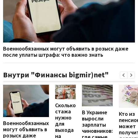
Военнообязанных могут объявить в розыск даже
после уплаты штрафа: что важно знать
Внутри "Финансы bigmir)net"
Сколько
стажа
В Украине
Кто из
нужно
выросли
пенсио
Военнообязанных
для
зарплаты
может
могут объявить в
выхода
чиновников:
получи
розыск даже
на
где самые