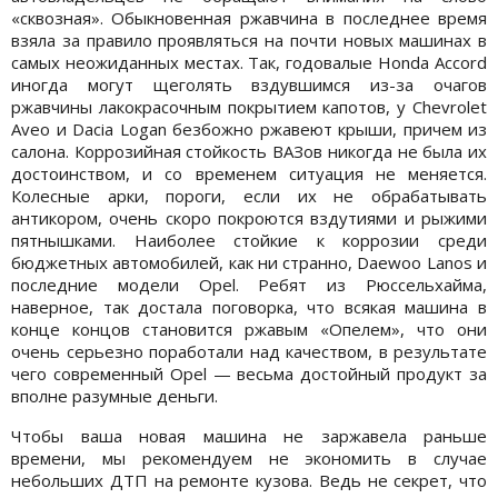
«сквозная». Обыкновенная ржавчина в последнее время
взяла за правило проявляться на почти новых машинах в
самых неожиданных местах. Так, годовалые Honda Accord
иногда могут щеголять вздувшимся из-за очагов
ржавчины лакокрасочным покрытием капотов, у Chevrolet
Aveo и Dacia Logan безбожно ржавеют крыши, причем из
салона. Коррозийная стойкость ВАЗов никогда не была их
достоинством, и со временем ситуация не меняется.
Колесные арки, пороги, если их не обрабатывать
антикором, очень скоро покроются вздутиями и рыжими
пятнышками. Наиболее стойкие к коррозии среди
бюджетных автомобилей, как ни странно, Daewoo Lanos и
последние модели Opel. Ребят из Рюссельхайма,
наверное, так достала поговорка, что всякая машина в
конце концов становится ржавым «Опелем», что они
очень серьезно поработали над качеством, в результате
чего современный Opel — весьма достойный продукт за
вполне разумные деньги.
Чтобы ваша новая машина не заржавела раньше
времени, мы рекомендуем не экономить в случае
небольших ДТП на ремонте кузова. Ведь не секрет, что