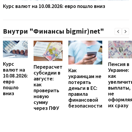
Курс валют на 10.08.2026: евро пошло вниз
Внутри "Финансы bigmir)net"
Курс
Пенсия в
Перерасчет
валют на
Украине:
Как
субсидии в
10.08.2026:
как
украинцам не
августе:
евро
увеличит
потерять
как
пошло
выплаты,
деньги в ЕС:
проверить
вниз
не
правила
новую
оформля
финансовой
сумму
их сразу
безопасности
через ПФУ