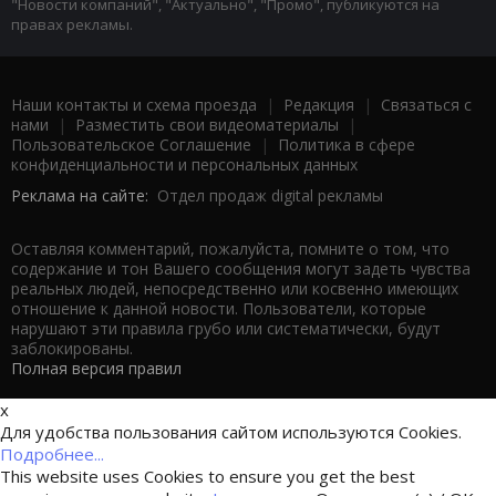
"Новости компаний", "Актуально", "Промо", публикуются на
правах рекламы.
Наши контакты и схема проезда
|
Редакция
|
Связаться с
нами
|
Разместить свои видеоматериалы
|
Пользовательское Соглашение
|
Политика в сфере
конфиденциальности и персональных данных
Реклама на сайте:
Отдел продаж digital рекламы
Оставляя комментарий, пожалуйста, помните о том, что
содержание и тон Вашего сообщения могут задеть чувства
реальных людей, непосредственно или косвенно имеющих
отношение к данной новости. Пользователи, которые
нарушают эти правила грубо или систематически, будут
заблокированы.
Полная версия правил
x
Для удобства пользования сайтом используются Cookies.
Подробнее...
This website uses Cookies to ensure you get the best