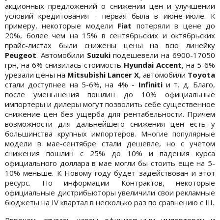
акционных предложений о снижении цен и улучшении
условий кредитования - первая была в июне-июле. К
примеру, некоторые модели
Fiat
потеряли в цене до
20%, более чем на 15% в сентябрьских и октябрьских
прайс-листах были снижены цены на всю линейку
Peugeot
. Автомобили
Suzuki
подешевели на 6900-17050
грн, на 6% снизилась стоимость
Hyundai Accent
, на 5-6%
урезали цены на
Mitsubishi Lancer Х
, автомобили
Toyota
стали доступнее на 5-6%, на 4% -
Infiniti
и т. д. Благо,
после уменьшения пошлин до 10% официальные
импортеры и дилеры могут позволить себе существенное
снижение цен без ущерба для рентабельности. Причем
возможности для дальнейшего снижения цен есть у
большинства крупных импортеров. Многие популярные
модели в мае-сентябре стали дешевле, но с учетом
снижения пошлин с 25% до 10% и падения курса
официального доллара в мае могли бы стоить еще на 5-
10% меньше. К Новому году будет задействован и этот
ресурс. По информации Контрактов, некоторые
официальные дистрибьюторы увеличили свои рекламные
бюджеты на IV квартал в несколько раз по сравнению с III.
Впрочем, спутать карты официальным импортерам и