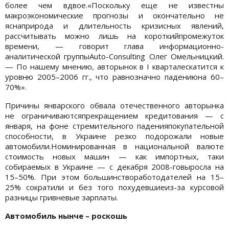
более чем вдвое.«Поскольку еще не известны
макроэкономические прогнозы и окончательно не
яснаприрода и длительность кризисных явлений,
рассчитывать можно лишь на короткийпромежуток
времени, — говорит глава информационно-
аналитической группыAuto-Consulting Олег Омельницкий.
— По нашему мнению, авторынок в I кварталескатится к
уровню 2005–2006 гг., что равнозначно падениюна 60–
70%».
Причины январского обвала отечественного авторынка
не ограничиваютсяпрекращением кредитования — с
января, на фоне стремительного паденияпокупательной
способности, в Украине резко подорожали новые
автомобили.Номинированная в национальной валюте
стоимость новых машин — как импортных, таки
собираемых в Украине — с декабря 2008-говыросла на
15–50%. При этом большинствоработодателей на 15–
25% сократили и без того похудевшиеиз-за курсовой
разницы гривневые зарплаты.
Автомобиль нынче – роскошь