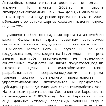
Автомобиль снова считается роскошью не только в
Украине. По итогам 2008-го в Европе
автопродажисократились на 7,8%— до 14,71 млнмашин. В
США в прошлом году рынок просел на 18%. В 2009-
мбольшинство автоконцернов ожидают падения спроса
еще на 20%.
В условиях глобального падения спроса на автомобили
власти большинства странс развитым автопромом
пытаются всячески поддержать производителей. В
СШАGeneral Motors Corp. и Chrysler LLC за счет
государства получили кредит на $17,4 млрд — Конгресс
делает все,чтобы автоконцерны не переложили
собственные трудности на плечи покупателей,подняв
отпускные цены. В Великобритании также
разрабатывается программаподдержки автопрома.
Главная задача британского правительства —
упроститьполучение автокредитов и предоставить
субсидии производителям для сохранениярабочих мест.
На эти цели правительство Соединенного Королевства
готововыделить GBP2,3млрд. Власти Германии пошли
еще дальше: каждому владельцу машины старше
девятилет при покупке нового автомобиля