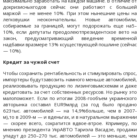
максимально заработать на каждой машине. В отличие от
докризисныхгодов сейчас они работают с большей
маржой — не менее 10%. При этом нынешние цены на
легковушки неокончательны. Новые автомобили,
собираемые за границей, могут подорожать еще на5–
10%, если депутаты преодолеютпрезидентское вето на
закон, предусматривающий введение временной
надбавки вразмере 13% ксуществующей пошлине (сейчас
— 10%).
Кредит за чужой счет
Чтобы сохранить рентабельность и стимулировать спрос,
импортеры будутзавозить намного меньше автомобилей,
реализовывать продукцию по лизинговымсхемам и даже
кредитовать за счет собственных ресурсов. Но рынку это
малопоможет. Если по итогам 2008-гообъем украинского
авторынка составил EUR9млрд (за год было продано
623тыс. автомобилей — на 14,9%больше, чем в 2007-
м),то в 2009-м — и вденьгах, и в натуральном выражении
— скорее всего, сократится вдвое-втрое. Кпримеру, по
мнению президента УкрАВТО Тариэла Васадзе, продажи
упадут до 250–270 тыс. автомобилей — это меньше, чем