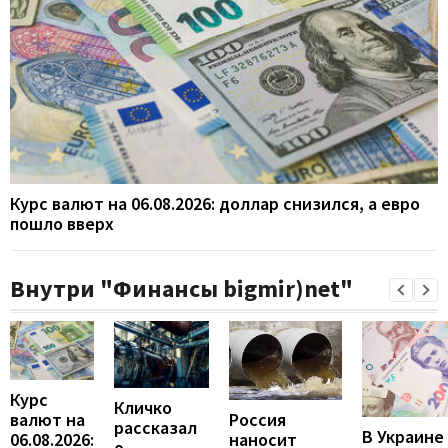
Курс валют на 06.08.2026: доллар снизился, а евро
пошло вверх
Внутри "Финансы bigmir)net"
Курс
Кличко
валют на
Россия
рассказал
В Украине
06.08.2026:
наносит
о