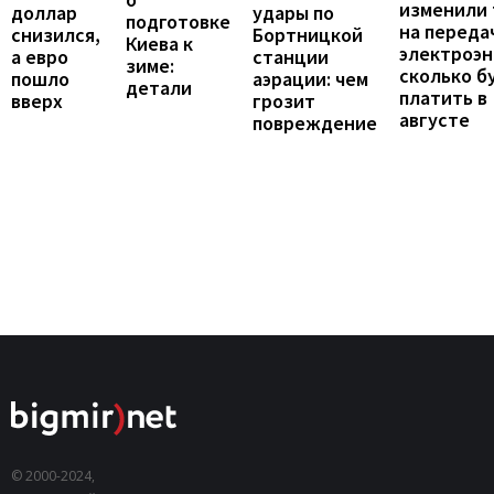
изменили
доллар
удары по
подготовке
на переда
снизился,
Бортницкой
Киева к
электроэн
а евро
станции
зиме:
сколько б
пошло
аэрации: чем
детали
платить в
вверх
грозит
августе
повреждение
© 2000-2024,