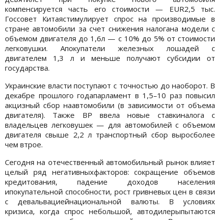
компенсируется часть его стоимости — EUR2,5 тыс.
Госсовет Китаястимулирует спрос на производимые в
стране автомобили за счет снижения налогана модели с
объемом двигателя до 1,6л — с 10% до 5% от стоимости
легковушки. Апокупатели железных лошадей с
двигателем 1,3 л и меньше получают субсидии от
государства.
Украинские власти поступают с точностью до наоборот. В
декабре прошлого годапарламент в 1,5–10 раз повысил
акцизный сбор наавтомобили (в зависимости от объема
двигателя). Также ВР ввела новые ставкиналога с
владельцев легковушек — для автомобилей с объемом
двигателя свыше 2,2 л транспортный сбор выросболее
чем втрое.
Сегодня на отечественный автомобильный рынок влияет
целый ряд негативныхфакторов: сокращение объемов
кредитования, падение доходов населения
ипокупательной способности, рост гривневых цен в связи
с девальвациейнациональной валюты. В условиях
кризиса, когда спрос небольшой, автодилерыпытаются