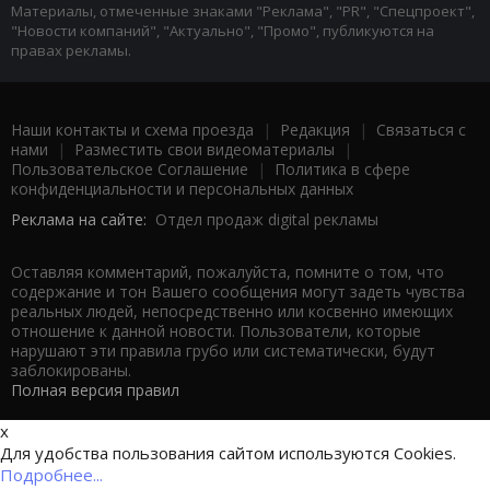
Материалы, отмеченные знаками "Реклама", "PR", "Спецпроект",
"Новости компаний", "Актуально", "Промо", публикуются на
правах рекламы.
Наши контакты и схема проезда
|
Редакция
|
Связаться с
нами
|
Разместить свои видеоматериалы
|
Пользовательское Соглашение
|
Политика в сфере
конфиденциальности и персональных данных
Реклама на сайте:
Отдел продаж digital рекламы
Оставляя комментарий, пожалуйста, помните о том, что
содержание и тон Вашего сообщения могут задеть чувства
реальных людей, непосредственно или косвенно имеющих
отношение к данной новости. Пользователи, которые
нарушают эти правила грубо или систематически, будут
заблокированы.
Полная версия правил
x
Для удобства пользования сайтом используются Cookies.
Подробнее...