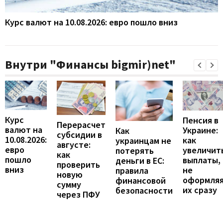
Курс валют на 10.08.2026: евро пошло вниз
Внутри "Финансы bigmir)net"
Курс
Пенсия в
Перерасчет
валют на
Украине:
Как
субсидии в
10.08.2026:
как
украинцам не
августе:
евро
увеличит
потерять
как
пошло
выплаты,
деньги в ЕС:
проверить
вниз
не
правила
новую
оформля
финансовой
сумму
их сразу
безопасности
через ПФУ