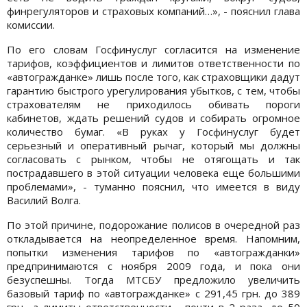
финрегуляторов и страховых компаний…», - пояснил глава
комиссии.
По его словам Госфинуслуг согласится на изменение
тарифов, коэффициентов и лимитов ответственности по
«автогражданке» лишь после того, как страховщики дадут
гарантию быстрого урегулирования убытков, с тем, чтобы
страхователям не приходилось обивать пороги
кабинетов, ждать решений судов и собирать огромное
количество бумаг. «В руках у Госфинуслуг будет
серьезный и оперативный рычаг, который мы должны
согласовать с рынком, чтобы не отягощать и так
пострадавшего в этой ситуации человека еще большими
проблемами», - туманно пояснил, что имеется в виду
Василий Волга.
По этой причине, подорожание полисов в очередной раз
откладывается на неопределенное время. Напомним,
попытки изменения тарифов по «автогражданки»
предпринимаются с ноября 2009 года, и пока они
безуспешны. Тогда МТСБУ предложило увеличить
базовый тариф по «автогражданке» с 291,45 грн. до 389
грн., а лимиты ответственности - почти в 2 раза, до 50