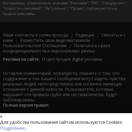
Материалы, отмеченные знаками "Реклама", "PR", "Спецпроект",
"Новости компаний", "Актуально", "Промо", публикуются на
правах рекламы.
Наши контакты и схема проезда
|
Редакция
|
Связаться с
нами
|
Разместить свои видеоматериалы
|
Пользовательское Соглашение
|
Политика в сфере
конфиденциальности и персональных данных
Реклама на сайте:
Отдел продаж digital рекламы
Оставляя комментарий, пожалуйста, помните о том, что
содержание и тон Вашего сообщения могут задеть чувства
реальных людей, непосредственно или косвенно имеющих
отношение к данной новости. Пользователи, которые
нарушают эти правила грубо или систематически, будут
заблокированы.
Полная версия правил
x
Для удобства пользования сайтом используются Cookies.
Подробнее...