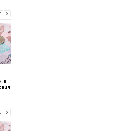
Пенсии для украинцев в
Банки усилили
Польше: кто может
контроль переводов:
: в
получать выплаты
какие операции мог
овия
заблокировать карт