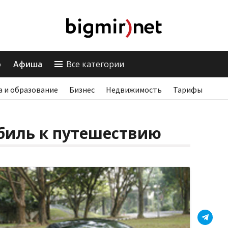
о
Афиша
Все категории
а и образование
Бизнес
Недвижимость
Тарифы
биль к путешествию