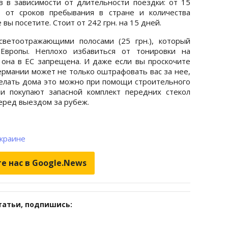
в в зависимости от длительности поездки: от 15
 от сроков пребывания в стране и количества
ы посетите. Стоит от 242 грн. на 15 дней.
светоотражающими полосами (25 грн.), который
 Европы. Неплохо избавиться от тонировки на
о она в ЕС запрещена. И даже если вы проскочите
ермании может не только оштрафовать вас за нее,
Сделать дома это можно при помощи строительного
и покупают запасной комплект передних стекол
 перед выездом за рубеж.
Украине
е нас в Google.News
татьи, подпишись: