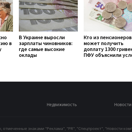
жно
В Украине выросли
Кто из пенсионеров
сию в
зарплаты чиновников:
может получить
у
где самые высокие
доплату 1300 гривен
оклады
ПФУ объяснили усл
Недвижимость
Новости
 отмеченные знаками "Реклама", "PR", "Спецпроект", "Новости комп