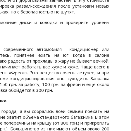
ировка развал-схождения после установки новых
ькая, но с безопасностью не шутят.
мозные диски и колодки и проверить уровень
 современного автомобиля - кондиционер или
ситесь, приятнее ехать на юг, когда в салоне
ако радость от прохлады в жару не бывает вечной.
ачинает работать все хуже и хуже. Чаще всего в
ент «Фреон». Это вещество очень летучее, и при
еме кондиционирования оно «уходит». Заправка
50 грн. за работу, 100 грн. за фреон и еще около
авка обойдется в 300 грн.
ика
города, а вы собрались всей семьей поехать на
м не хватит объема стандартного багажника. В этом
 поперечины на крышу (от 800 грн.) и прикрепить
грн.). Большинство из них имеют объем около 200