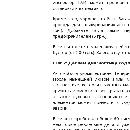
инспектор ГАИ может проверить
остановки в вашем авто.
Кроме того, хорошо, чтобы в багаж
провода для «прикуривания» авто (4
грн.). Добавьте сюда лампы п
предохранителей (5 грн.).
Если вы едете с маленьким ребенк
бустер (от 200 грн.). За его отсут
Шаг 2: Делаем диагностику ход
Автомобиль укомплектован. Теперь
После нынешней лютой зимы мн
диагностике, которая в частных мас
пружины и амортизаторы, рычаги, с
а также рулевых наконечников и
элементов может привести к уху
аварии.
Если авто пробежало более 60 тыся
некоторые резиновые детали уже
обойтись от 1000 гривен в зависи