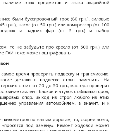
 наличие этих предметов и знака аварийной
нике были буксировочный трос (80 грн.), силовые
5 грн.), насос (от 50 грн.) или компрессор (от 100
ередних и задних фар (от 5 грн.) и набор
ом, то не забудьте про кресло (от 500 грн.) или
ствие ГАИ тоже может оштрафовать.
овой
 самое время проверить подвеску и трансмиссию.
огие детали в подвеске стоит заменить. На
терских стоит от 20 до 50 грн., мастера проверят
остояние сайлент-блоков и втулок стабилизаторов,
 шаровых опор. Выход из строя любого из этих
дшению управления автомобилем, а значит, и к
ч километров по нашим дорогам, то, скорее всего,
 «просятся под замену». Ремонт ходовой может
мости от дороговизны запчастей. В эту стоимость