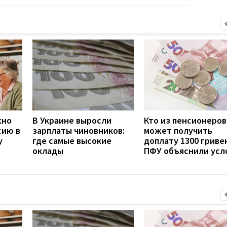
жно
В Украине выросли
Кто из пенсионеров
сию в
зарплаты чиновников:
может получить
у
где самые высокие
доплату 1300 гривен
оклады
ПФУ объяснили усл