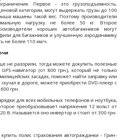
граничения. Первое - это грузоподъемность.
ценовой категории, могут выдержать грузы до 100
крыша машины такой вес. Поэтому производители
имальную нагрузку не более 50 кг. Второе
роизводители хороших автобагажников могут
фили для багажников и улучшенную аэродинамику
ь не более 110 км/ч.
очи
ще не разорили, тогда можете докупить полезные
 GPS-навигатор (от 800 грн.), который не только
 милицейских засадах, поможет найти заправку или
 скучал в дороге, можете приобрести DVD-плеер с
600 грн.
арядки для всех мобильных телефонов и ноутбука,
оторое преобразовывает напряжение 12 вольт от
0 В. Называется оно инвертор и стоит от 300 грн.
купить полис страхования автогражданки - Грин-