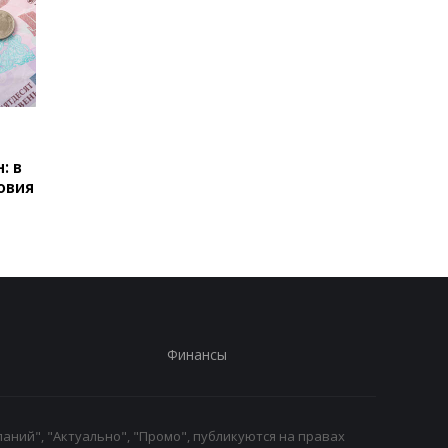
Пенсии для украинцев в
Банки усилили
Польше: кто может
контроль переводов:
: в
получать выплаты
какие операции мог
овия
заблокировать карт
Финансы
аний", "Актуально", "Промо", публикуются на правах