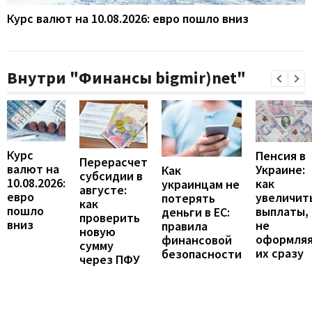
Курс валют на 10.08.2026: евро пошло вниз
Внутри "Финансы bigmir)net"
Курс
Пенсия в
Перерасчет
валют на
Украине:
Как
субсидии в
10.08.2026:
как
украинцам не
августе:
евро
увеличит
потерять
как
пошло
выплаты,
деньги в ЕС:
проверить
вниз
не
правила
новую
оформля
финансовой
сумму
их сразу
безопасности
через ПФУ