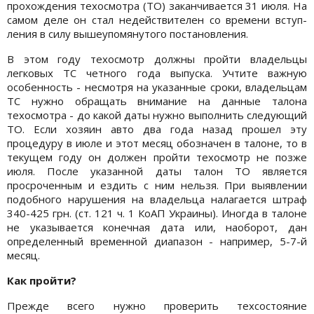
прохождения техосмотра (ТО) заканчивается 31 июля. На
самом деле он стал недействителен со времени вступ­
ления в силу вышеупомянутого постановления.
В этом году техосмотр должны про­йти владельцы
легковых ТС четного года выпуска. Учтите важную
особенность - несмотря на указанные сроки, владельцам
ТС нужно обращать внимание на данные талона
техосмотра - до какой даты нужно выполнить следующий
ТО. Если хозяин авто два года назад прошел эту
процедуру в июле и этот месяц обозначен в талоне, то в
текущем году он должен пройти техосмотр не позже
июля. После указанной даты талон ТО является
просроченным и ездить с ним нельзя. При выявлении
подобного нарушения на владельца налагается штраф
340-425 грн. (ст. 121 ч. 1 КоАП Украины). Иногда в талоне
не указывается конечная дата или, наоборот, дан
определенный временной диапазон - например, 5-7-й
месяц.
Как пройти?
Прежде всего нужно проверить техсостояние