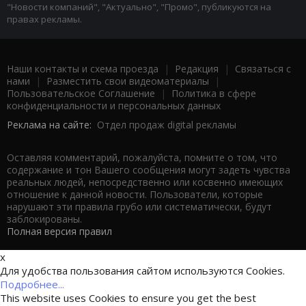
"Новости компаний", "Актуально", "Промо", публикуются на
правах рекламы.
Наши контакты и схема проезда
|
Редакция
|
Связаться с
нами
|
Разместить свои видеоматериалы
|
Пользовательское Соглашение
|
Политика в сфере
конфиденциальности и персональных данных
Реклама на сайте:
Отдел продаж digital рекламы
Оставляя комментарий, пожалуйста, помните о том, что
содержание и тон Вашего сообщения могут задеть чувства
реальных людей, непосредственно или косвенно имеющих
отношение к данной новости. Пользователи, которые
нарушают эти правила грубо или систематически, будут
заблокированы.
Полная версия правил
x
Для удобства пользования сайтом используются Cookies.
Подробнее...
This website uses Cookies to ensure you get the best