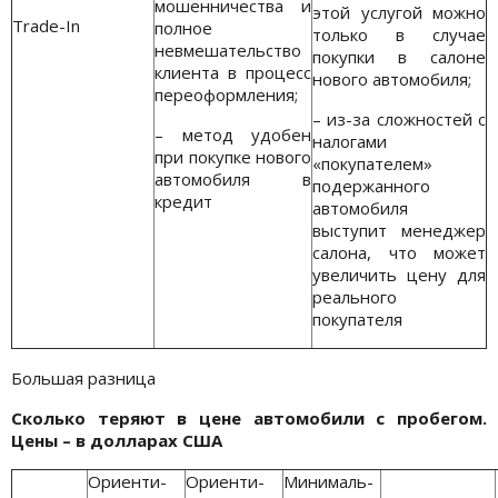
мошенничества и
этой услугой можно
Trade-In
полное
только в случае
невмешательство
покупки в салоне
клиента в процесс
нового автомобиля;
переоформления;
– из-за сложностей с
– метод удобен
налогами
при покупке нового
«покупателем»
автомобиля в
подержанного
кредит
автомобиля
выступит менеджер
салона, что может
увеличить цену для
реального
покупателя
Большая разница
Сколько теряют в цене автомобили с пробегом.
Цены – в долларах США
Ориенти-
Ориенти-
Минималь-