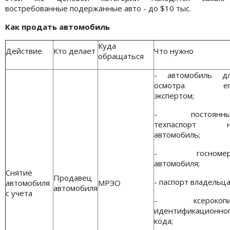
востребованные подержанные авто - до $10 тыс.
Как продать автомобиль
Куда
Действие
Кто делает
Что нужно
обращаться
- автомобиль д
осмотра ег
экспертом;
- постоянны
техпаспорт н
автомобиль;
- госномер
автомобиля;
Снятие
Продавец
- паспорт владельца
автомобиля
МРЭО
автомобиля
с учета
- ксерокопи
идентификационно
кода;