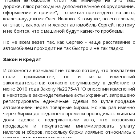
дороже, плюс расходы на дополнительное оборудование,
оформление и прочее", - отметил претендент на авто,
коллега-художник Олег Ивашко. К тому же, по его словам,
он знает, как холит и лелеет автомобиль Сергей, поэтому
и не боится, что с машиной будут какие-то проблемы.
Но не всем везет так, как Сергею - чаще расставание с
автомобилем проходит не так быстро и не так гладко.
Закон и кредит
И сложности возникают не только потому, что покупатели
стали прижимистее, но и из-за изменений
законодательства: согласно вступившему в действие в
июне 2010 года Закону №2275-VI "О внесении изменений
в некоторые законодательные акты Украины", запрещено
регистрировать единичные сделки по купле-продаже
автомобилей через товарные биржи. Но как раз именно
через биржи до недавнего времени проводилась львиная
доля сделок с подержанными авто, что позволяло
продавцам и покупателям минимизировать уплату
налогов и сборов, поскольку биржи лояльно относились к
указанным в договорах суммах.