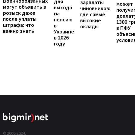
Военнообязанных
для
зарплаты
может
могут объявить в
выхода
чиновников:
получи
розыск даже
на
где самые
доплат
после уплаты
пенсию
высокие
1300 гр
штрафа: что
в
оклады
в ПФУ
важно знать
Украине
объясн
в 2026
услови
году
© 2000-2024,