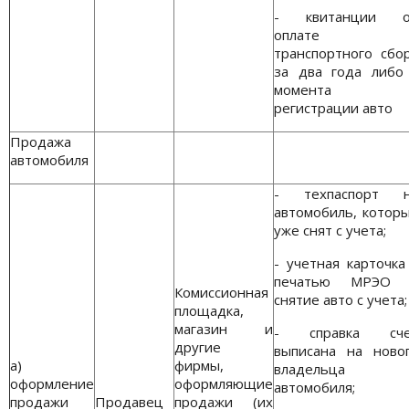
- квитанции о
оплате
транспортного сбо
за два года либо
момента
регистрации авто
Продажа
автомобиля
- техпаспорт 
автомобиль, котор
уже снят с учета;
- учетная карточка
печатью МРЭО 
Комиссионная
снятие авто с учета;
площадка,
магазин и
- справка сче
другие
выписана на ново
a)
фирмы,
владельца
оформление
оформляющие
автомобиля;
продажи
Продавец
продажи (их