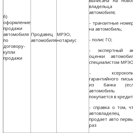
выписана на ново
владельца
автомобиля;
б)
оформление
- транзитные номе
продажи
на автомобиль;
автомобиля
Продавец
МРЭО,
- полис ГО;
по
автомобиля
нотариус
договору-
- экспертный а
купли
оценки автомоби
продажи
специалистом МРЭО
- ксерокопи
гарантийного пись
из банка (есл
автомобиль
покупается в кредит
- справка о том, ч
автовладелец
продает авто перв
раз