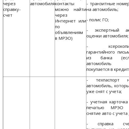
через
автомобиля
контакты
- транзитные номе
справку-
можно найти
на автомобиль;
счет
через
- полис ГО;
Интернет или
по
- экспертный а
объявлениям
оценки автомобиля;
в МРЭО)
- ксерокопи
гарантийного пись
из банка (есл
автомобиль
покупается в кредит
- техпаспорт 
автомобиль, котор
уже снят с учета;
- учетная карточка
печатью МРЭО 
снятие авто с учета 
- справка сче