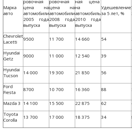
ровочная
ровочная
ная цена
Марка
цена на
цена на
на
Удешевление
авто
автомобили
автомобили
автомобиль
за 5 лет, %
2005 года
2008 года
2010 года
выпуска
выпуска
выпуска
Chevrolet
9500
11 700
14 660
54
Lacetti
Hyundai
9000
11 000
12 540
39
Getz
Hyundai
14 000
19 300
21 850
56
Tucson
Ford
8700
10 700
16 360
88
Fiesta
Mazda 3
14 100
15 500
22 875
62
Toyota
13 700
17 000
18 375
34
Corolla