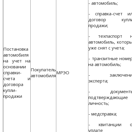
- автомобиль;
- справка-счет и
договор купли
продажи;
- техпаспорт 
автомобиль, котор
уже снят с учета;
Постановка
автомобиля
- транзитные номе
на учет на
на автомобиль;
основании
Покупатель
справки-
МРЭО
- заключени
автомобиля
счета и
эксперта;
договора
купли-
- документы
продажи
подтверждающие
личность;
- медсправка;
- квитанции о
уплате