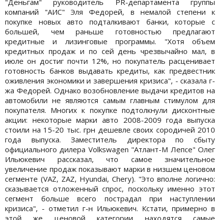
"Деньгам" руководитель PR-департамента группы
компаний "АИС" Эля Федорей, в немалой степени к
покупке новых авто подталкивают банки, которые с
большей, чем раньше готовностью предлагают
кредитные и лизинговые программы. "Хотя объем
кредитных продаж и по сей день чрезвычайно мал, в
июле он достиг почти 12%, но покупатель расценивает
готовность банков выдавать кредиты, как предвестник
оживления экономики и завершения кризиса", - сказала г-
жа Федорей. Однако возобновление выдачи кредитов на
автомобили не являются самым главным стимулом для
покупателя. Многих к покупке подтолкнули дисконтные
акции: некоторые марки авто 2008-2009 года выпуска
стоили на 15-20 тыс. грн дешевле своих сородичей 2010
года выпуска. Заместитель директора по сбыту
официального дилера Volkswagen "Атлант-М Лепсе" Олег
Ильюкевич рассказал, что самое значительное
увеличение продаж показывают марки в низшем ценовом
сегменте (VAZ, ZAZ, Hyundai, Chery). "Это вполне логично:
сказывается отложенный спрос, поскольку именно этот
сегмент больше всего пострадал при наступлении
кризиса", - отметил г-н Ильюкевич. Кстати, примерно в
этой же ценовой категории находятся самые