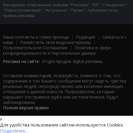
Материалы, отмеченные знаками "Реклама", "PR", "Спецпроект",
"Новости компаний", "Актуально", "Промо", публикуются на
правах рекламы.
Наши контакты и схема проезда
|
Редакция
|
Связаться с
нами
|
Разместить свои видеоматериалы
|
Пользовательское Соглашение
|
Политика в сфере
конфиденциальности и персональных данных
Реклама на сайте:
Отдел продаж digital рекламы
Оставляя комментарий, пожалуйста, помните о том, что
содержание и тон Вашего сообщения могут задеть чувства
реальных людей, непосредственно или косвенно имеющих
отношение к данной новости. Пользователи, которые
нарушают эти правила грубо или систематически, будут
заблокированы.
Полная версия правил
x
Для удобства пользования сайтом используются Cookies.
Подробнее...