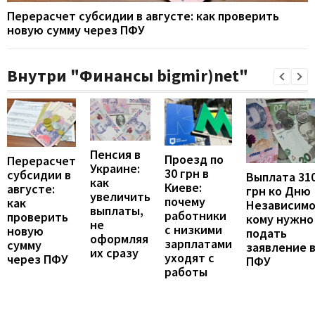
Перерасчет субсидии в августе: как проверить
новую сумму через ПФУ
Внутри "Финансы bigmir)net"
Пенсия в
Проезд по
Перерасчет
Украине:
30 грн в
субсидии в
Выплата 31
как
Киеве:
августе:
грн ко Дню
увеличить
почему
как
Независимо
выплаты,
работники
проверить
кому нужно
не
с низкими
новую
подать
оформляя
зарплатами
сумму
заявление 
их сразу
уходят с
через ПФУ
ПФУ
работы