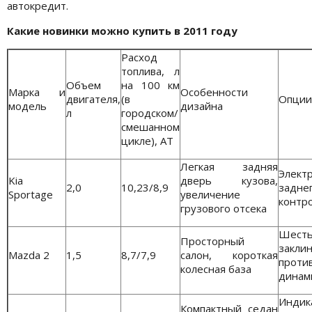
автокредит.
Какие новинки можно купить в 2011 году
Расход
топлива, л
Объем
на 100 км
Марка и
Особенности
двигателя,
(в
Опции
модель
дизайна
л
городском/
смешанном
цикле), АТ
Легкая задняя
Элект
Kia
дверь кузова,
2,0
10,23/8,9
заднег
Sportage
увеличение
контр
грузового отсека
Шест
Просторный
зак
Mazda 2
1,5
8,7/7,9
салон, короткая
проти
колесная база
динам
Инди
Компактный седан