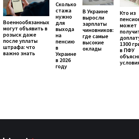
Сколько
стажа
В Украине
Кто из
нужно
выросли
пенсио
Военнообязанных
для
зарплаты
может
могут объявить в
выхода
чиновников:
получи
розыск даже
на
где самые
доплат
после уплаты
пенсию
высокие
1300 гр
штрафа: что
в
оклады
в ПФУ
важно знать
Украине
объясн
в 2026
услови
году