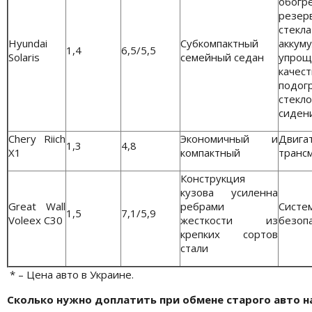
обогр
резе
стекл
Hyundai
Субкомпактный
акку
1,4
6,5/5,5
Solaris
семейный седан
упроще
каче
под
стекл
сиден
Chery Riich
Экономичный и
Двиг
1,3
4,8
X1
компактный
трансм
Конструкция
кузова усиленна
Great Wall
ребрами
Сист
1,5
7,1/5,9
Voleex С30
жесткости из
безоп
крепких сортов
стали
* – Цена авто в Украине.
Сколько нужно доплатить при обмене старого авто на