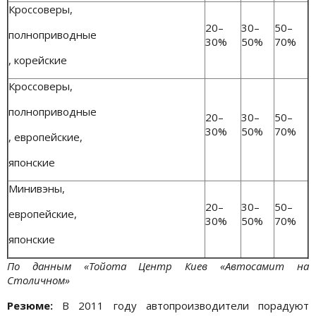
Кроссоверы,
20–
30–
50–
полноприводные
30%
50%
70%
, корейские
Кроссоверы,
полноприводные
20–
30–
50–
30%
50%
70%
, европейские,
японские
Минивэны,
20–
30–
50–
европейские,
30%
50%
70%
японские
По данным «Тойота Центр Киев «Автосамит на
Столичном»
Резюме:
В 2011 году автопроизводители порадуют