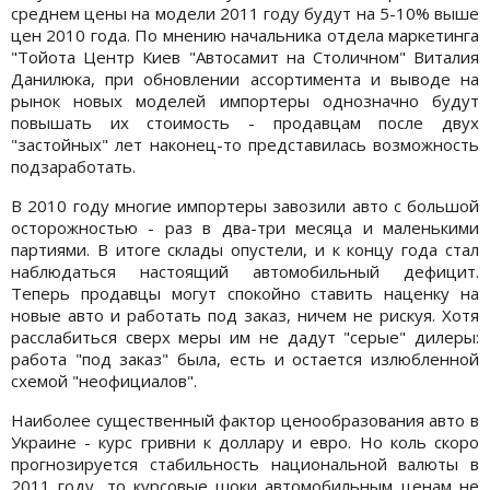
среднем цены на модели 2011 году будут на 5-10% выше
цен 2010 года. По мнению начальника отдела маркетинга
"Тойота Центр Киев "Автосамит на Столичном" Виталия
Данилюка, при обновлении ассортимента и выводе на
рынок новых моделей импортеры однозначно будут
повышать их стоимость - продавцам после двух
"застойных" лет наконец-то представилась возможность
подзаработать.
В 2010 году многие импортеры завозили авто с большой
осторожностью - раз в два-три месяца и маленькими
партиями. В итоге склады опустели, и к концу года стал
наблюдаться настоящий автомобильный дефицит.
Теперь продавцы могут спокойно ставить наценку на
новые авто и работать под заказ, ничем не рискуя. Хотя
расслабиться сверх меры им не дадут "серые" дилеры:
работа "под заказ" была, есть и остается излюбленной
схемой "неофициалов".
Наиболее существенный фактор ценообразования авто в
Украине - курс гривни к доллару и евро. Но коль скоро
прогнозируется стабильность национальной валюты в
2011 году, то курсовые шоки автомобильным ценам не