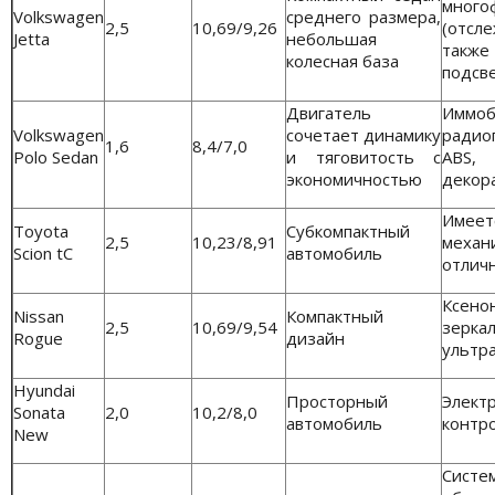
мног
Volkswagen
среднего размера,
2,5
10,69/9,26
(отсл
Jetta
небольшая
также
колесная база
подсве
Двигатель
Иммоб
Volkswagen
сочетает динамику
радио
1,6
8,4/7,0
Polo Sedan
и тяговитость с
ABS,
экономичностью
декор
Имее
Toyota
Субкомпактный
2,5
10,23/8,91
меха
Scion tC
автомобиль
отлич
Ксен
Nissan
Компактный
2,5
10,69/9,54
зерк
Rogue
дизайн
ультр
Hyundai
Просторный
Электр
Sonata
2,0
10,2/8,0
автомобиль
контро
New
Сист