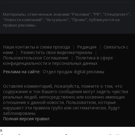
Материалы, отмеченные знаками "Реклама", "PR", "Спецпроект",
"Новости компаний", "Актуально", "Промо", публикуются на
правах рекламы.
Наши контакты и схема проезда
|
Редакция
|
Связаться с
нами
|
Разместить свои видеоматериалы
|
Пользовательское Соглашение
|
Политика в сфере
конфиденциальности и персональных данных
Реклама на сайте:
Отдел продаж digital рекламы
Оставляя комментарий, пожалуйста, помните о том, что
содержание и тон Вашего сообщения могут задеть чувства
реальных людей, непосредственно или косвенно имеющих
отношение к данной новости. Пользователи, которые
нарушают эти правила грубо или систематически, будут
заблокированы.
Полная версия правил
x