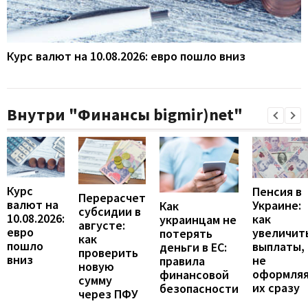
Курс валют на 10.08.2026: евро пошло вниз
Внутри "Финансы bigmir)net"
Курс
Пенсия в
Перерасчет
валют на
Украине:
Как
субсидии в
10.08.2026:
как
украинцам не
августе:
евро
увеличит
потерять
как
пошло
выплаты,
деньги в ЕС:
проверить
вниз
не
правила
новую
оформля
финансовой
сумму
их сразу
безопасности
через ПФУ