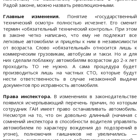
Радой законе, можно назвать революционными.
Главные изменения.
Понятие «государственный
технический осмотр» полностью исчезнет. Его сменит
термин «обязательный технический контроль». При этом
в законе четко написано, что ему не подлежат все
легковые автомобили и прицепы к ним в независимости
от возраста. Слово «обязательный» относится лишь к
коммерческим грузовикам, автобусам и такси. Но и для
них сделали поблажку: автомобилям возрастом до 2-х лет
проходить ТО не нужно. А сама процедура будет
производиться лишь на частных СТО, которые будут
нести ответственность в случае незаконной выдачи
документов про исправность автомобиля.
Права инспектора.
В изменениях в законодательстве
появился исчерпывающий перечень причин, по которым
сотрудник ГАИ имеет право останавливать автомобиль.
Несмотря на то, что он довольно длинный (начиная с
сомнений инспектора в способности водителя управлять
автомобилем по характеру вождения до подозрений в
угоне), полномочия гаишников не увеличились —
перечень скопирован из ныне действующих инструкций.