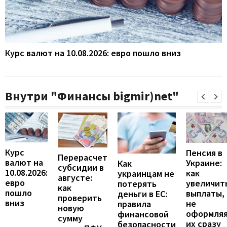
Курс валют на 10.08.2026: евро пошло вниз
Внутри "Финансы bigmir)net"
Курс
Пенсия в
Перерасчет
валют на
Украине:
Как
субсидии в
10.08.2026:
как
украинцам не
августе:
евро
увеличит
потерять
как
пошло
выплаты,
деньги в ЕС:
проверить
вниз
не
правила
новую
оформля
финансовой
сумму
их сразу
безопасности