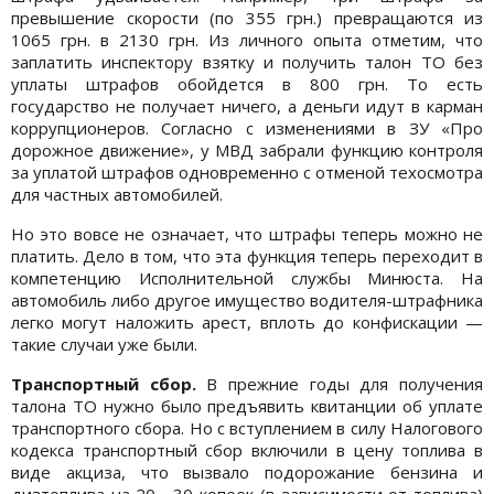
превышение скорости (по 355 грн.) превращаются из
1065 грн. в 2130 грн. Из личного опыта отметим, что
заплатить инспектору взятку и получить талон ТО без
уплаты штрафов обойдется в 800 грн. То есть
государство не получает ничего, а деньги идут в карман
коррупционеров. Согласно с изменениями в ЗУ «Про
дорожное движение», у МВД забрали функцию контроля
за уплатой штрафов одновременно с отменой техосмотра
для частных автомобилей.
Но это вовсе не означает, что штрафы теперь можно не
платить. Дело в том, что эта функция теперь переходит в
компетенцию Исполнительной службы Минюста. На
автомобиль либо другое имущество водителя-штрафника
легко могут наложить арест, вплоть до конфискации —
такие случаи уже были.
Транспортный сбор.
В прежние годы для получения
талона ТО нужно было предъявить квитанции об уплате
транспортного сбора. Но с вступлением в силу Налогового
кодекса транспортный сбор включили в цену топлива в
виде акциза, что вызвало подорожание бензина и
дизтоплива на 20—30 копеек (в зависимости от топлива)