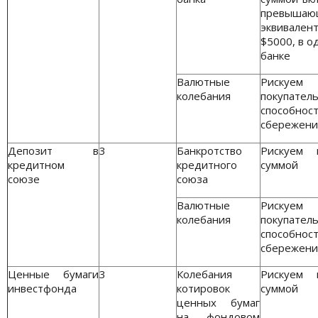
превышаю
эквивален
$5000, в о
банке
Валютные
Рискуем
колебания
покупател
способнос
сбережени
Депозит в
3
Банкротство
Рискуем 
кредитном
кредитного
суммой
союзе
союза
Валютные
Рискуем
колебания
покупател
способнос
сбережени
Ценные бумаги
3
Колебания
Рискуем 
инвестфонда
котировок
суммой
ценных бумаг
на фондовом