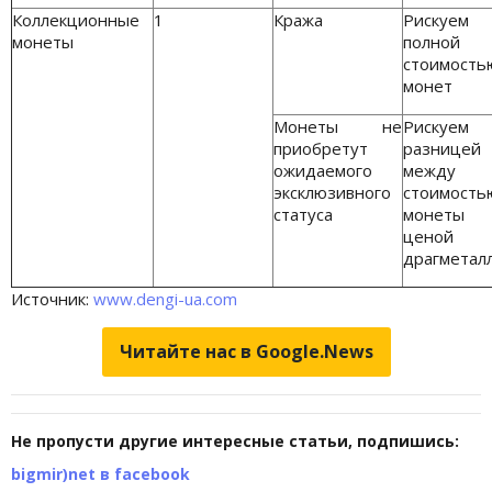
Коллекционные
1
Кража
Рискуем
монеты
полной
стоимость
монет
Монеты не
Рискуем
приобретут
разницей
ожидаемого
между
эксклюзивного
стоимость
статуса
монет
ценой
драгметал
Источник:
www.dengi-ua.com
Читайте нас в Google.News
Не пропусти другие интересные статьи, подпишись:
bigmir)net в facebook