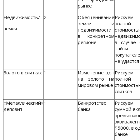
рынке
Недвижимость/
2
Обесценивание
Рискуем
земли и
полной
земля
недвижимости
стоимость
в конкретном
недвижимо
регионе
в случае 
найти
покупател
не удастся
Золото в слитках
1
Изменение цен
Рискуем
на золото на
полной
мировом рынке
стоимость
слитков
«Металлический»
1
Банкротство
Рискуем
депозит
банка
суммой вкл
превышаю
эквивален
$5000, в о
банке