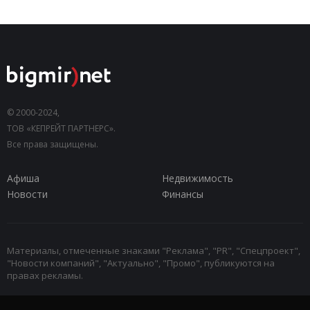
© 2000-2024,
ТОВ «КЕПРЕЙТ ПАРТНЕРС».
Все права защищены.
Афиша
Недвижимость
Новости
Финансы
Материалы, отмеченные знаками "Реклама", "PR", "Спецпроект",
"Новости компаний", "Актуально", "Промо", публикуются на
правах рекламы.