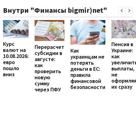
Внутри "Финансы bigmir)net"
Курс
Пенсия в
Перерасчет
валют на
Украине:
Как
субсидии в
10.08.2026:
как
украинцам не
августе:
евро
увеличит
потерять
как
пошло
выплаты,
деньги в ЕС:
проверить
вниз
не
правила
новую
оформля
финансовой
сумму
их сразу
безопасности
через ПФУ