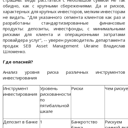
обидно, как с крупными сбережениями. Да и рисков,
характерных для крупных инвесторов, мелким инвесторам
не видать. "Для указанного сегмента клиентов как раз и
разработаны стандартизированные финансовые
продукты: депозиты, инвестфонды, с минимальными
рисками для клиента и операционными затратами
провайдера услуг", -- уверен руководитель департамента
продаж SEB Asset Management Ukraine Владислав
Шломенко.
Где опасней?
Анализ уровня риска различных инструментов
инвестирования
Инструмент
Уровень
Риски
Чем риску
инвестирования
рискованности
по
пятибалльной
шкале
Депозит в банке
1
Банкротство
Рискуем
банка
суммой вкл